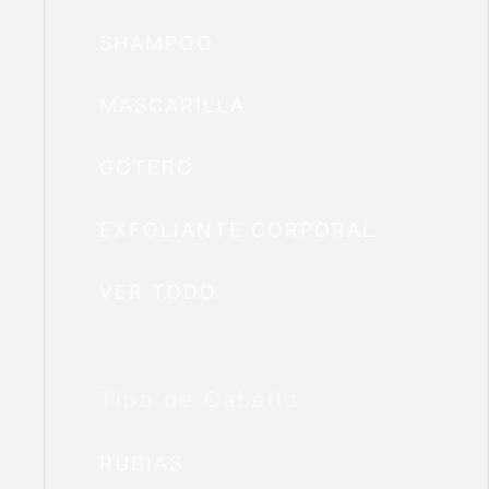
SHAMPOO
MASCARILLA
GOTERO
EXFOLIANTE CORPORAL
VER TODO
Tipo de Cabello
RUBIAS