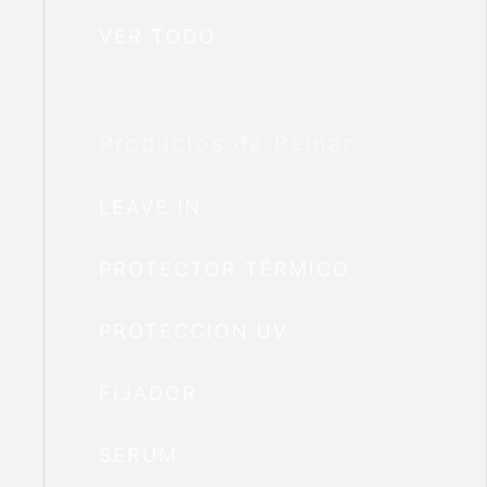
VER TODO
Productos de Peinar
LEAVE IN
PROTECTOR TÉRMICO
PROTECCIÓN UV
FIJADOR
SERUM