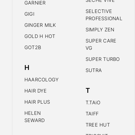
SECHE VIVE
GARNIER
SELECTIVE
GIGI
PROFESSIONAL
GINGER MILK
SIMPLY ZEN
GOLD H HOT
SUPER CARE
GOT2B
VG
SUPER TURBO
H
SUTRA
HAARCOLOGY
T
HAIR DYE
HAIR PLUS
T.TAiO
HELEN
TAIFF
SEWARD
TREE HUT