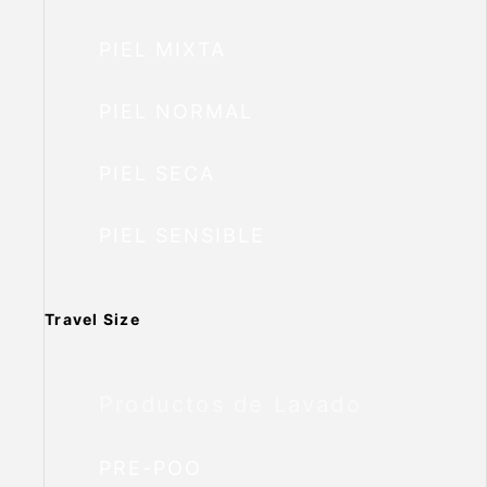
PIEL MIXTA
PIEL NORMAL
PIEL SECA
PIEL SENSIBLE
Travel Size
Productos de Lavado
PRE-POO