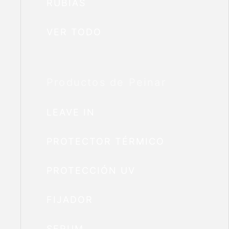
RUBIAS
VER TODO
Productos de Peinar
LEAVE IN
PROTECTOR TÉRMICO
PROTECCIÓN UV
FIJADOR
SERUM