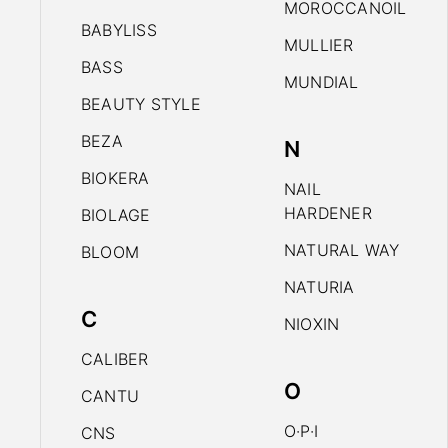
MOROCCANOIL
BABYLISS
MULLIER
BASS
MUNDIAL
BEAUTY STYLE
BEZA
N
BIOKERA
NAIL
HARDENER
BIOLAGE
NATURAL WAY
BLOOM
NATURIA
C
NIOXIN
CALIBER
O
CANTU
O·P·I
CNS