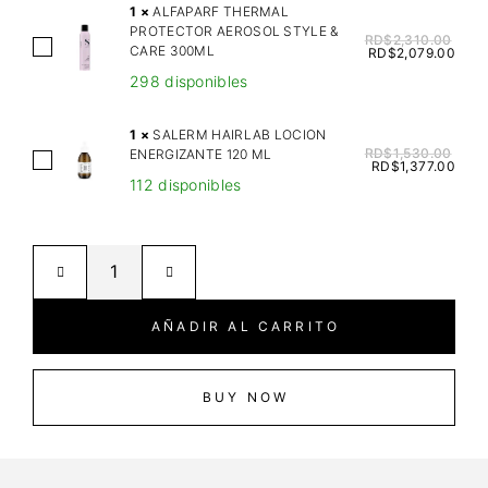
L
1
×
ALFAPARF THERMAL
PROTECTOR AEROSOL STYLE &
A
RD$
2,310.00
A
CARE 300ML
RD$
2,079.00
F
L
298 disponibles
U
F
S
A
1
×
SALERM HAIRLAB LOCION
I
P
RD$
1,530.00
ENERGIZANTE 120 ML
S
O
RD$
1,377.00
A
112 disponibles
A
N
R
L
S
F
E
H
T
R
A
H
M
M
E
H
P
AÑADIR AL CARRITO
R
A
O
M
I
O
A
R
BUY NOW
2
L
L
5
P
A
0
R
B
M