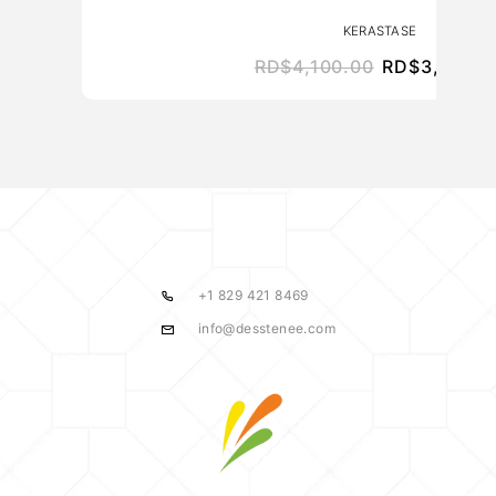
KERASTASE
RD$
4,100.00
RD$
3,690.0
+1 829 421 8469
info@desstenee.com