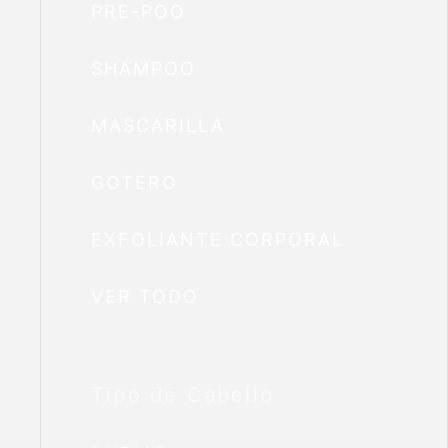
PRE-POO
SHAMPOO
MASCARILLA
GOTERO
EXFOLIANTE CORPORAL
VER TODO
Tipo de Cabello