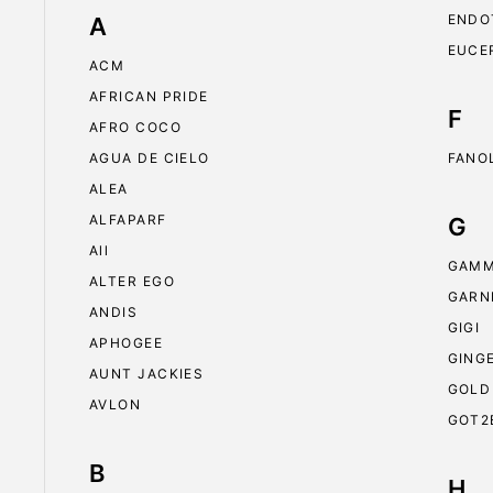
ENDO
A
EUCE
ACM
AFRICAN PRIDE
F
AFRO COCO
AGUA DE CIELO
FANO
ALEA
ALFAPARF
G
All
GAMM
ALTER EGO
GARN
ANDIS
GIGI
APHOGEE
GING
AUNT JACKIES
GOLD
AVLON
GOT2
B
H