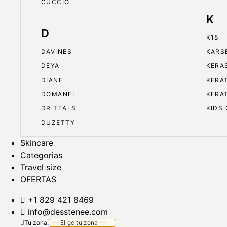
CUCCIO
K
D
K18
DAVINES
KARS
DEYA
KERA
DIANE
KERA
DOMANEL
KERA
DR TEALS
KIDS
DUZETTY
Skincare
Categorias
Travel size
OFERTAS
+1 829 421 8469
info@desstenee.com
Tu zona: