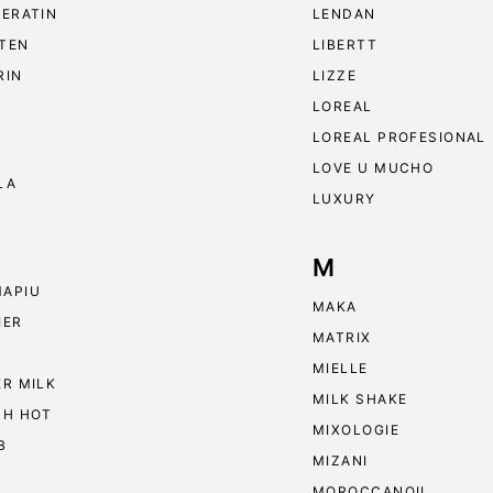
KERATIN
LENDAN
TEN
LIBERTT
RIN
LIZZE
LOREAL
LOREAL PROFESIONAL
LOVE U MUCHO
LA
LUXURY
M
APIU
MAKA
IER
MATRIX
MIELLE
ER MILK
MILK SHAKE
 H HOT
MIXOLOGIE
B
MIZANI
MOROCCANOIL