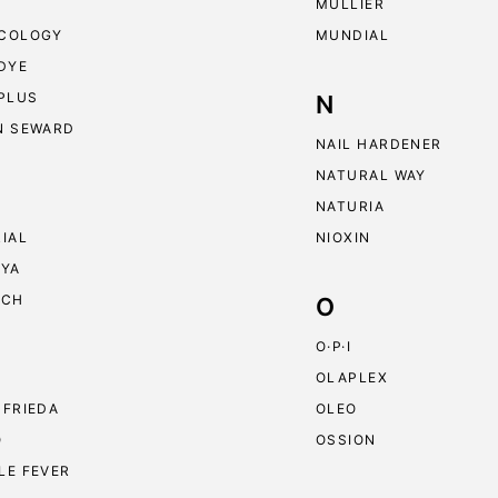
MULLIER
COLOGY
MUNDIAL
 DYE
 PLUS
N
N SEWARD
NAIL HARDENER
NATURAL WAY
NATURIA
RIAL
NIOXIN
RYA
ECH
O
O·P·I
OLAPLEX
 FRIEDA
OLEO
O
OSSION
LE FEVER