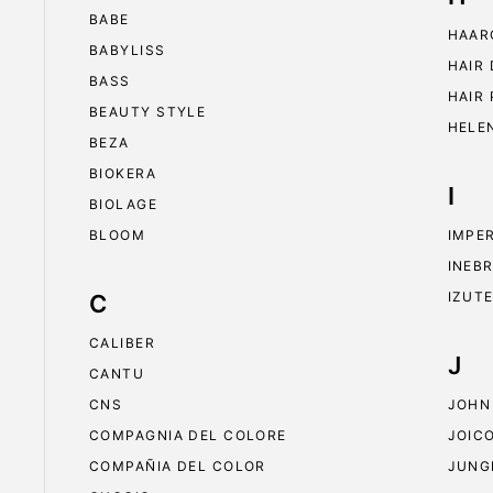
BABE
HAAR
BABYLISS
HAIR
BASS
HAIR
BEAUTY STYLE
HELE
BEZA
BIOKERA
I
BIOLAGE
BLOOM
IMPE
INEB
IZUT
C
CALIBER
J
CANTU
CNS
JOHN
COMPAGNIA DEL COLORE
JOIC
COMPAÑIA DEL COLOR
JUNG