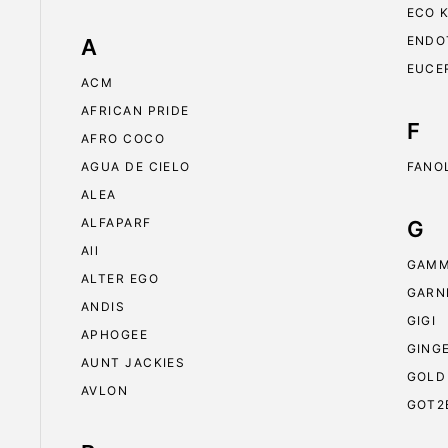
ECO 
ENDO
A
EUCE
ACM
AFRICAN PRIDE
F
AFRO COCO
AGUA DE CIELO
FANO
ALEA
ALFAPARF
G
All
GAMM
ALTER EGO
GARN
ANDIS
GIGI
APHOGEE
GING
AUNT JACKIES
GOLD
AVLON
GOT2