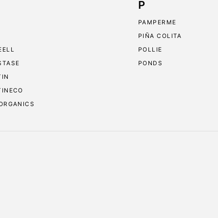
P
PAMPERME
PIÑA COLITA
EELL
POLLIE
STASE
PONDS
TIN
TINECO
 ORGANICS