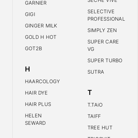
SECHE VIVE
GARNIER
SELECTIVE
GIGI
PROFESSIONAL
GINGER MILK
SIMPLY ZEN
GOLD H HOT
SUPER CARE
GOT2B
VG
SUPER TURBO
H
SUTRA
HAARCOLOGY
T
HAIR DYE
HAIR PLUS
T.TAiO
HELEN
TAIFF
SEWARD
TREE HUT