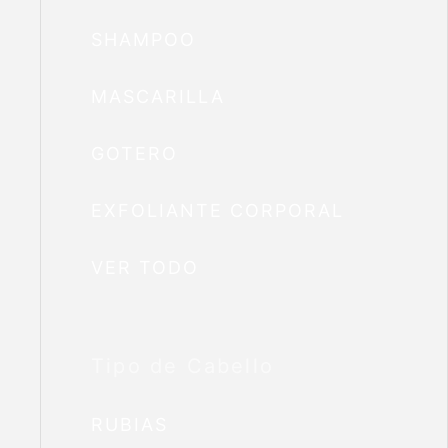
SHAMPOO
MASCARILLA
GOTERO
EXFOLIANTE CORPORAL
VER TODO
Tipo de Cabello
RUBIAS