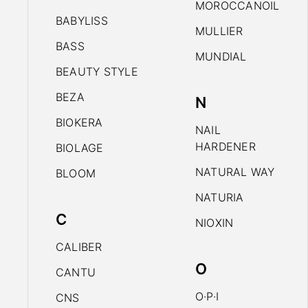
MOROCCANOIL
BABYLISS
MULLIER
BASS
MUNDIAL
BEAUTY STYLE
BEZA
N
BIOKERA
NAIL
HARDENER
BIOLAGE
NATURAL WAY
BLOOM
NATURIA
C
NIOXIN
CALIBER
O
CANTU
O·P·I
CNS