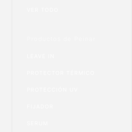
VER TODO
Productos de Peinar
LEAVE IN
PROTECTOR TÉRMICO
PROTECCIÓN UV
FIJADOR
SERUM