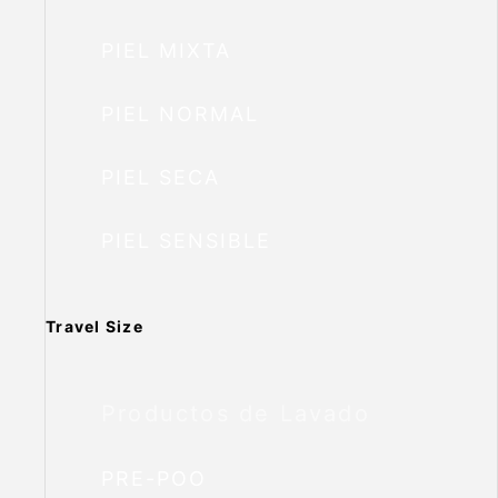
PIEL MIXTA
PIEL NORMAL
PIEL SECA
PIEL SENSIBLE
Travel Size
Productos de Lavado
PRE-POO