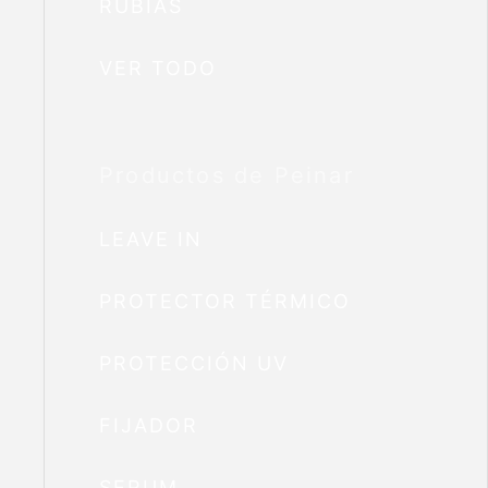
RUBIAS
VER TODO
Productos de Peinar
LEAVE IN
PROTECTOR TÉRMICO
PROTECCIÓN UV
FIJADOR
SERUM