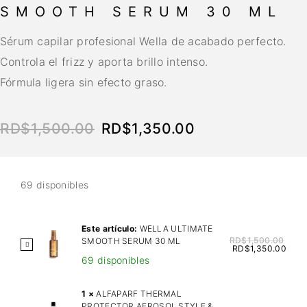
SMOOTH SERUM 30 ML
Sérum capilar profesional Wella de acabado perfecto.
Controla el frizz y aporta brillo intenso.
Fórmula ligera sin efecto graso.
RD$
1,500.00
RD$
1,350.00
69 disponibles
Este artículo:
WELLA ULTIMATE
RD$
1,500.00
SMOOTH SERUM 30 ML
W
RD$
1,350.00
69 disponibles
E
L
L
1
×
ALFAPARF THERMAL
PROTECTOR AEROSOL STYLE &