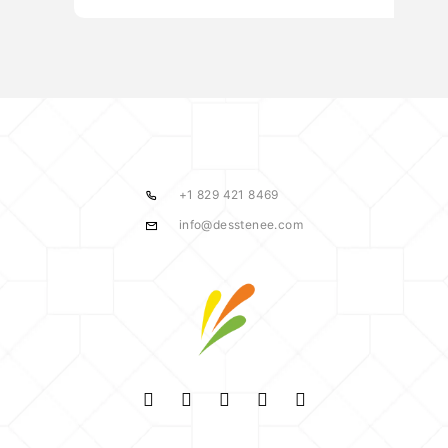
+1 829 421 8469
info@desstenee.com