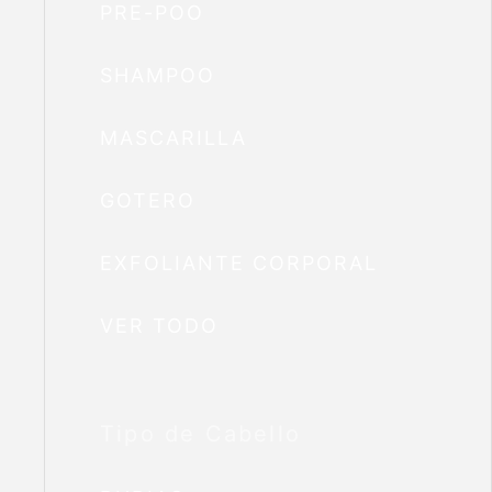
PRE-POO
SHAMPOO
MASCARILLA
GOTERO
EXFOLIANTE CORPORAL
VER TODO
Tipo de Cabello