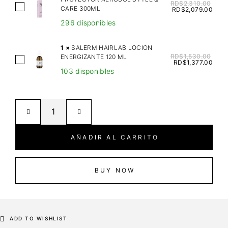
A
RD$
2,310.00
A
CARE 300ML
RD$
2,079.00
U
L
296 disponibles
L
F
T
A
1
×
SALERM HAIRLAB LOCION
I
P
RD$
1,530.00
ENERGIZANTE 120 ML
S
M
RD$
1,377.00
A
103 disponibles
A
A
R
L
T
F
E
E
T
R
S
H
M
M
E
H
O
AÑADIR AL CARRITO
R
A
O
M
I
T
A
R
BUY NOW
H
L
L
S
P
A
E
R
B
R
O
L
ADD TO WISHLIST
U
T