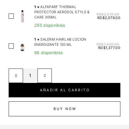
L
1
×
ALFAPARF THERMAL
N
PROTECTOR AEROSOL STYLE &
RD$
2,310.00
A
CARE 300ML
E
RD$
2,079.00
L
S
295 disponibles
F
S
A
H
1
×
SALERM HAIRLAB LOCION
P
RD$
1,530.00
ENERGIZANTE 120 ML
E
S
RD$
1,377.00
A
M
98 disponibles
A
R
P
L
F
S
E
T
E
R
H
E
M
E
D
H
AÑADIR AL CARRITO
R
O
A
M
I
I
A
L
R
BUY NOW
L
H
L
P
A
A
R
I