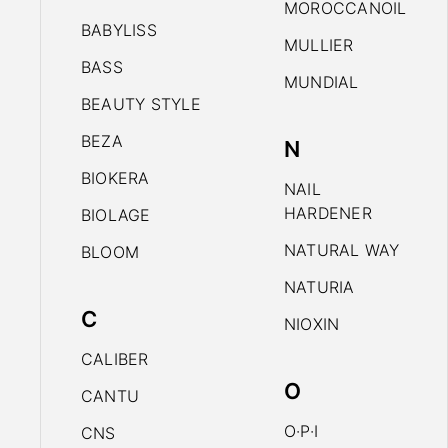
MOROCCANOIL
BABYLISS
MULLIER
BASS
MUNDIAL
BEAUTY STYLE
BEZA
N
BIOKERA
NAIL
HARDENER
BIOLAGE
NATURAL WAY
BLOOM
NATURIA
C
NIOXIN
CALIBER
O
CANTU
O·P·I
CNS