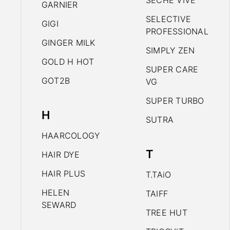
SECHE VIVE
GARNIER
SELECTIVE
GIGI
PROFESSIONAL
GINGER MILK
SIMPLY ZEN
GOLD H HOT
SUPER CARE
GOT2B
VG
SUPER TURBO
H
SUTRA
HAARCOLOGY
T
HAIR DYE
HAIR PLUS
T.TAiO
HELEN
TAIFF
SEWARD
TREE HUT