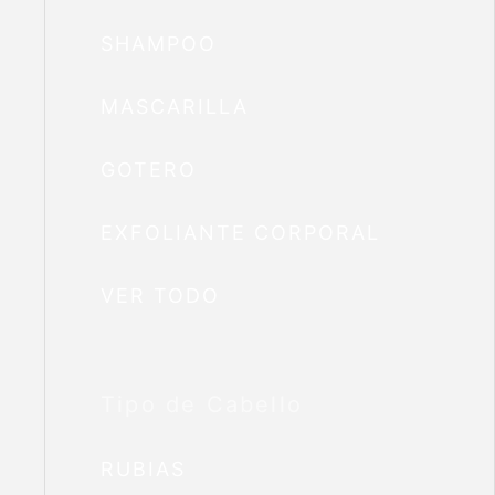
SHAMPOO
MASCARILLA
GOTERO
EXFOLIANTE CORPORAL
VER TODO
Tipo de Cabello
RUBIAS