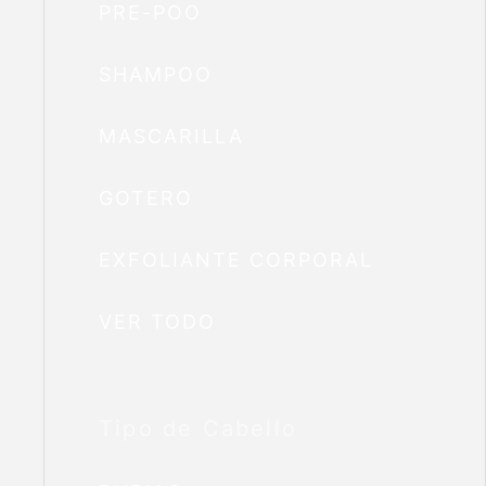
PRE-POO
SHAMPOO
MASCARILLA
GOTERO
EXFOLIANTE CORPORAL
VER TODO
Tipo de Cabello