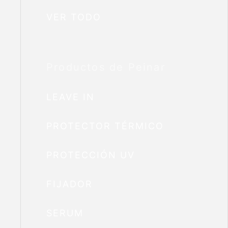
VER TODO
Productos de Peinar
LEAVE IN
PROTECTOR TÉRMICO
PROTECCIÓN UV
FIJADOR
SERUM