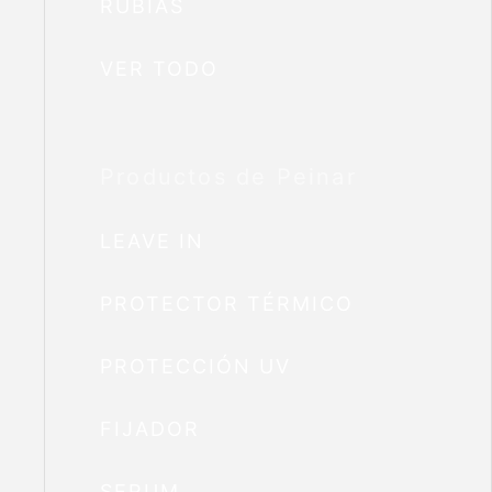
RUBIAS
VER TODO
Productos de Peinar
LEAVE IN
PROTECTOR TÉRMICO
PROTECCIÓN UV
FIJADOR
SERUM