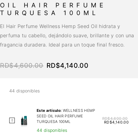
OIL HAIR PERFUME
TURQUESA 100ML
El Hair Perfume Wellness Hemp Seed Oil hidrata y
perfuma tu cabello, dejándolo suave, brillante y con una
fragancia duradera. Ideal para un toque final fresco.
RD$
4,600.00
RD$
4,140.00
44 disponibles
Este artículo:
WELLNESS HEMP
SEED OIL HAIR PERFUME
RD$
4,600.00
W
TURQUESA 100ML
RD$
4,140.00
E
44 disponibles
L