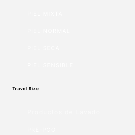
PIEL MIXTA
PIEL NORMAL
PIEL SECA
PIEL SENSIBLE
Travel Size
Productos de Lavado
PRE-POO