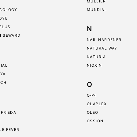
MULLIER
COLOGY
MUNDIAL
 DYE
 PLUS
N
N SEWARD
NAIL HARDENER
NATURAL WAY
NATURIA
RIAL
NIOXIN
RYA
ECH
O
O·P·I
OLAPLEX
 FRIEDA
OLEO
O
OSSION
LE FEVER