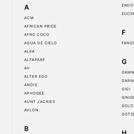
ENDO
A
EUCE
ACM
AFRICAN PRIDE
F
AFRO COCO
AGUA DE CIELO
FANO
ALEA
ALFAPARF
G
All
GAMM
ALTER EGO
GARN
ANDIS
GIGI
APHOGEE
GING
AUNT JACKIES
GOLD
AVLON
GOT2
B
H