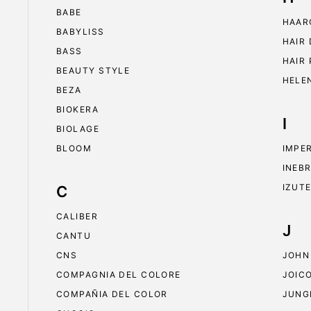
BABE
HAAR
BABYLISS
HAIR
BASS
HAIR
BEAUTY STYLE
HELE
BEZA
BIOKERA
I
BIOLAGE
BLOOM
IMPE
INEB
IZUT
C
CALIBER
J
CANTU
CNS
JOHN
COMPAGNIA DEL COLORE
JOIC
COMPAÑIA DEL COLOR
JUNG