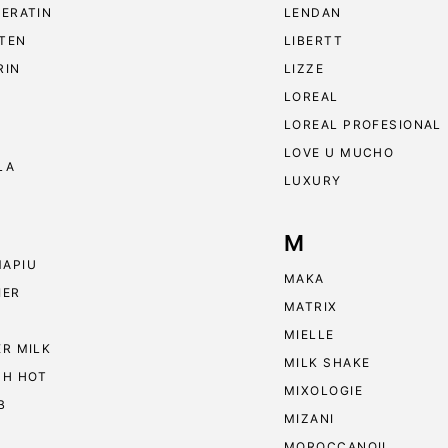
KERATIN
LENDAN
TEN
LIBERTT
RIN
LIZZE
LOREAL
LOREAL PROFESIONAL
LOVE U MUCHO
LA
LUXURY
M
APIU
MAKA
IER
MATRIX
MIELLE
ER MILK
MILK SHAKE
 H HOT
MIXOLOGIE
B
MIZANI
MOROCCANOIL