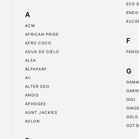
ECO 
ENDO
A
EUCE
ACM
AFRICAN PRIDE
F
AFRO COCO
AGUA DE CIELO
FANO
ALEA
ALFAPARF
G
All
GAMM
ALTER EGO
GARN
ANDIS
GIGI
APHOGEE
GING
AUNT JACKIES
GOLD
AVLON
GOT2