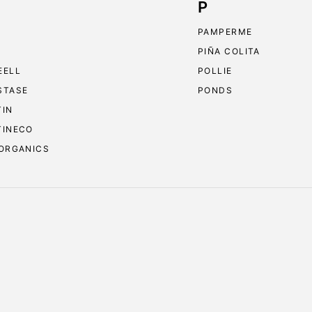
P
PAMPERME
PIÑA COLITA
EELL
POLLIE
STASE
PONDS
TIN
TINECO
 ORGANICS