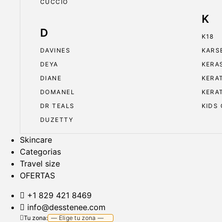
CUCCIO
K
D
K18
DAVINES
KARS
DEYA
KERA
DIANE
KERA
DOMANEL
KERA
DR TEALS
KIDS
DUZETTY
Skincare
Categorias
Travel size
OFERTAS
+1 829 421 8469
info@desstenee.com
Tu zona: