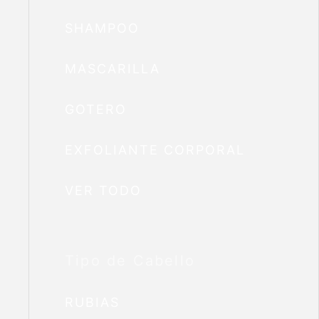
SHAMPOO
MASCARILLA
GOTERO
EXFOLIANTE CORPORAL
VER TODO
Tipo de Cabello
RUBIAS