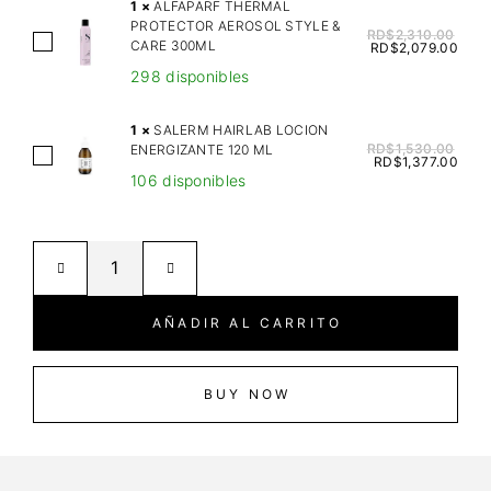
L
1
×
ALFAPARF THERMAL
PROTECTOR AEROSOL STYLE &
O
RD$
2,310.00
A
CARE 300ML
RD$
2,079.00
W
L
298 disponibles
H
F
I
A
1
×
SALERM HAIRLAB LOCION
D
P
RD$
1,530.00
ENERGIZANTE 120 ML
S
R
RD$
1,377.00
A
106 disponibles
A
A
R
L
C
F
E
A
T
R
R
H
M
E
E
H
B
AÑADIR AL CARRITO
R
A
L
M
I
U
A
R
BUY NOW
E
L
L
S
P
A
E
R
B
R
O