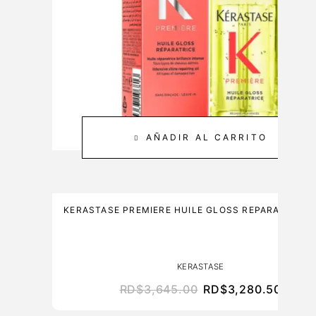
&
0
C
M
A
L
R
E
3
0
0
AÑADIR AL CARRITO
M
L
KERASTASE PREMIERE HUILE GLOSS REPARATRICE 
KERASTASE
RD$
3,645.00
RD$
3,280.50