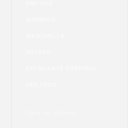
PRE-POO
SHAMPOO
MASCARILLA
GOTERO
EXFOLIANTE CORPORAL
VER TODO
Tipo de Cabello