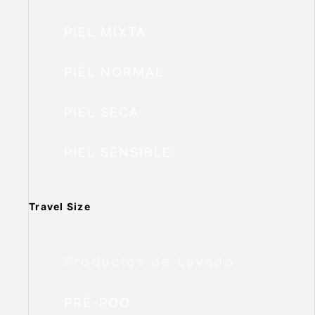
PIEL MIXTA
PIEL NORMAL
PIEL SECA
PIEL SENSIBLE
Travel Size
Productos de Lavado
PRE-POO