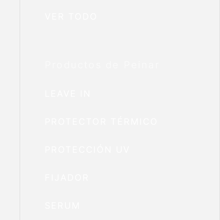
VER TODO
Productos de Peinar
LEAVE IN
PROTECTOR TÉRMICO
PROTECCIÓN UV
FIJADOR
SERUM