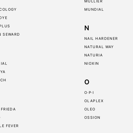
MULLIER
COLOGY
MUNDIAL
 DYE
 PLUS
N
N SEWARD
NAIL HARDENER
NATURAL WAY
NATURIA
RIAL
NIOXIN
RYA
ECH
O
O·P·I
OLAPLEX
 FRIEDA
OLEO
O
OSSION
LE FEVER