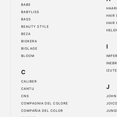
BABE
HAAR
BABYLISS
HAIR
BASS
HAIR
BEAUTY STYLE
HELE
BEZA
BIOKERA
I
BIOLAGE
BLOOM
IMPE
INEB
IZUT
C
CALIBER
J
CANTU
CNS
JOHN
COMPAGNIA DEL COLORE
JOIC
COMPAÑIA DEL COLOR
JUNG