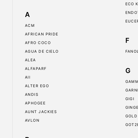
ECO 
ENDO
A
EUCE
ACM
AFRICAN PRIDE
F
AFRO COCO
AGUA DE CIELO
FANO
ALEA
ALFAPARF
G
All
GAMM
ALTER EGO
GARN
ANDIS
GIGI
APHOGEE
GING
AUNT JACKIES
GOLD
AVLON
GOT2