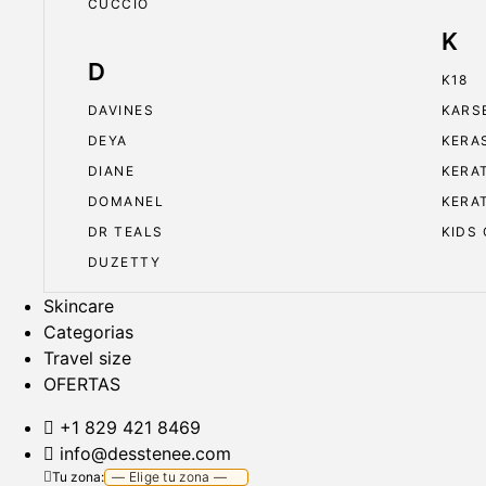
CUCCIO
K
D
K18
DAVINES
KARS
DEYA
KERA
DIANE
KERA
DOMANEL
KERA
DR TEALS
KIDS
DUZETTY
Skincare
Categorias
Travel size
OFERTAS
+1 829 421 8469
info@desstenee.com
Tu zona: