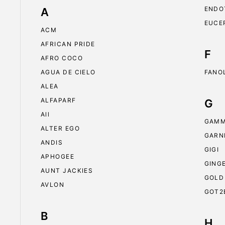
ENDO
A
EUCE
ACM
AFRICAN PRIDE
F
AFRO COCO
AGUA DE CIELO
FANO
ALEA
ALFAPARF
G
All
GAMM
ALTER EGO
GARN
ANDIS
GIGI
APHOGEE
GING
AUNT JACKIES
GOLD
AVLON
GOT2
B
H