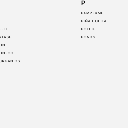
P
PAMPERME
PIÑA COLITA
EELL
POLLIE
STASE
PONDS
TIN
TINECO
 ORGANICS