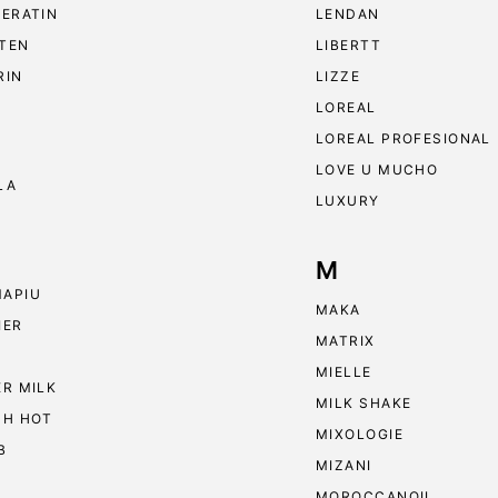
KERATIN
LENDAN
TEN
LIBERTT
RIN
LIZZE
LOREAL
LOREAL PROFESIONAL
LOVE U MUCHO
LA
LUXURY
M
APIU
MAKA
IER
MATRIX
MIELLE
ER MILK
MILK SHAKE
 H HOT
MIXOLOGIE
B
MIZANI
MOROCCANOIL