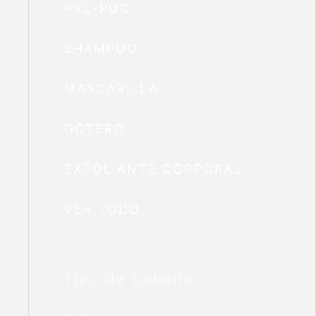
PRE-POO
SHAMPOO
MASCARILLA
GOTERO
EXFOLIANTE CORPORAL
VER TODO
Tipo de Cabello