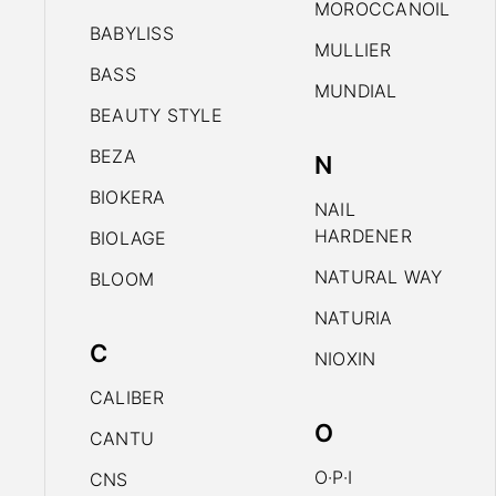
MOROCCANOIL
BABYLISS
MULLIER
BASS
MUNDIAL
BEAUTY STYLE
BEZA
N
BIOKERA
NAIL
HARDENER
BIOLAGE
NATURAL WAY
BLOOM
NATURIA
C
NIOXIN
CALIBER
O
CANTU
O·P·I
CNS