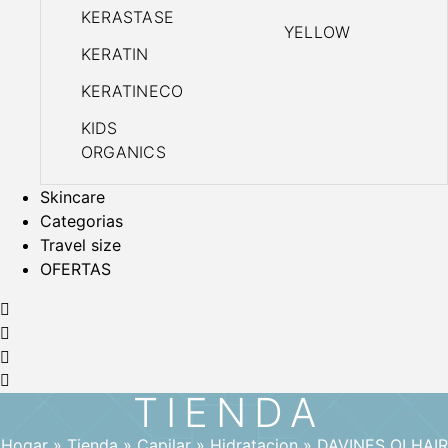
KERASTASE
YELLOW
KERATIN
KERATINECO
KIDS
ORGANICS
Skincare
Categorias
Travel size
OFERTAS
TIENDA
Hogar
»
Tienda
»
Capilar
»
Hidratacion
»
DAVINES OI HAIR