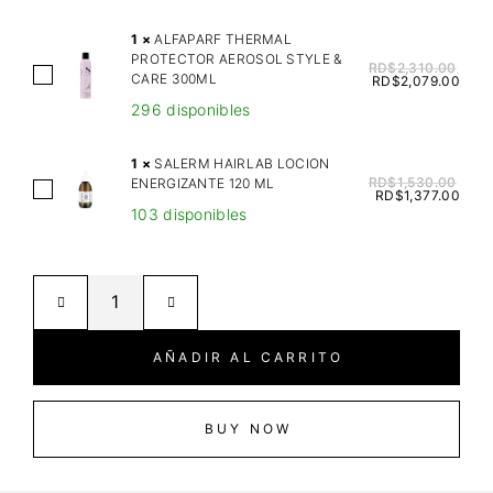
V
I
1
×
ALFAPARF THERMAL
PROTECTOR AEROSOL STYLE &
N
RD$
2,310.00
A
CARE 300ML
RD$
2,079.00
E
L
296 disponibles
S
F
O
A
1
×
SALERM HAIRLAB LOCION
I
P
RD$
1,530.00
ENERGIZANTE 120 ML
S
H
RD$
1,377.00
A
103 disponibles
A
A
R
L
I
F
E
R
T
R
B
H
M
U
E
H
T
AÑADIR AL CARRITO
R
A
T
M
I
E
A
R
BUY NOW
R
L
L
T
P
A
R