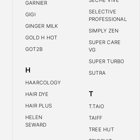
SECHE VIVE
GARNIER
SELECTIVE
GIGI
PROFESSIONAL
GINGER MILK
SIMPLY ZEN
GOLD H HOT
SUPER CARE
GOT2B
VG
SUPER TURBO
H
SUTRA
HAARCOLOGY
T
HAIR DYE
HAIR PLUS
T.TAiO
HELEN
TAIFF
SEWARD
TREE HUT