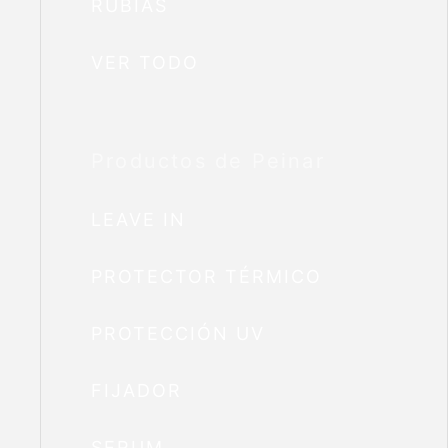
RUBIAS
VER TODO
Productos de Peinar
LEAVE IN
PROTECTOR TÉRMICO
PROTECCIÓN UV
FIJADOR
SERUM