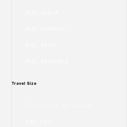
PIEL MIXTA
PIEL NORMAL
PIEL SECA
PIEL SENSIBLE
Travel Size
Productos de Lavado
PRE-POO