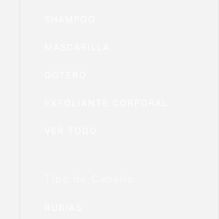
SHAMPOO
MASCARILLA
GOTERO
EXFOLIANTE CORPORAL
VER TODO
Tipo de Cabello
RUBIAS