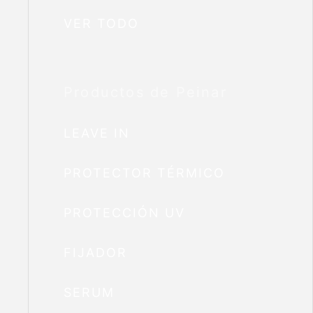
VER TODO
Productos de Peinar
LEAVE IN
PROTECTOR TÉRMICO
PROTECCIÓN UV
FIJADOR
SERUM