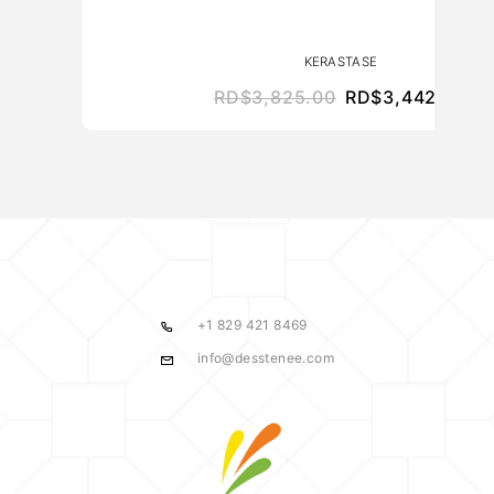
KERASTASE
RD$
3,825.00
RD$
3,442.50
+1 829 421 8469
info@desstenee.com