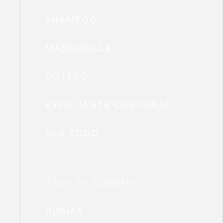
SHAMPOO
MASCARILLA
GOTERO
EXFOLIANTE CORPORAL
VER TODO
Tipo de Cabello
RUBIAS