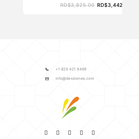
RD$
3,825.00
RD$
3,442.50
+1 829 421 8469
info@desstenee.com