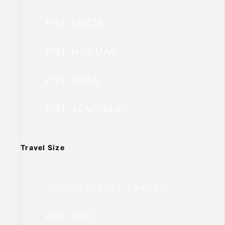
PIEL MIXTA
PIEL NORMAL
PIEL SECA
PIEL SENSIBLE
Travel Size
Productos de Lavado
PRE-POO