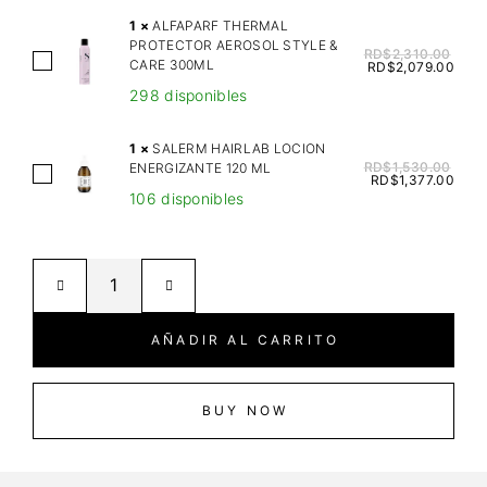
A
1
×
ALFAPARF THERMAL
P
PROTECTOR AEROSOL STYLE &
RD$
2,310.00
A
CARE 300ML
A
RD$
2,079.00
L
R
298 disponibles
F
F
A
S
1
×
SALERM HAIRLAB LOCION
P
RD$
1,530.00
ENERGIZANTE 120 ML
E
S
RD$
1,377.00
A
M
106 disponibles
A
R
I
L
F
D
E
T
I
R
H
L
M
E
I
H
AÑADIR AL CARRITO
R
N
A
M
O
I
A
N
R
BUY NOW
L
U
L
P
T
A
R
R