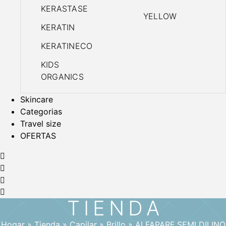
KERASTASE
YELLOW
KERATIN
KERATINECO
KIDS
ORGANICS
Skincare
Categorias
Travel size
OFERTAS
TIENDA
Hogar
»
Tienda
»
Capilar
»
Brillo
»
ALFAPARF SEMI DILINO