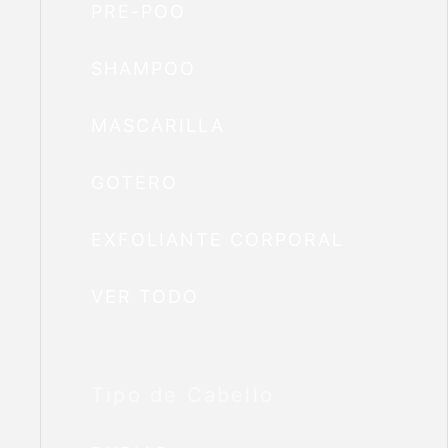
PRE-POO
SHAMPOO
MASCARILLA
GOTERO
EXFOLIANTE CORPORAL
VER TODO
Tipo de Cabello