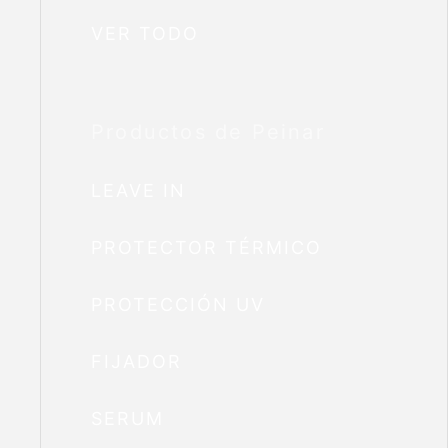
VER TODO
Productos de Peinar
LEAVE IN
PROTECTOR TÉRMICO
PROTECCIÓN UV
FIJADOR
SERUM