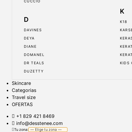
CUCCIO
K
D
K18
DAVINES
KARS
DEYA
KERA
DIANE
KERA
DOMANEL
KERA
DR TEALS
KIDS
DUZETTY
Skincare
Categorias
Travel size
OFERTAS
+1 829 421 8469
info@desstenee.com
Tu zona: