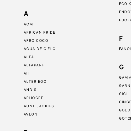
ECO 
ENDO
A
EUCE
ACM
AFRICAN PRIDE
F
AFRO COCO
AGUA DE CIELO
FANO
ALEA
ALFAPARF
G
All
GAMM
ALTER EGO
GARN
ANDIS
GIGI
APHOGEE
GING
AUNT JACKIES
GOLD
AVLON
GOT2