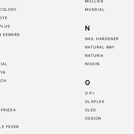
MULLIER
COLOGY
MUNDIAL
 DYE
 PLUS
N
N SEWARD
NAIL HARDENER
NATURAL WAY
NATURIA
RIAL
NIOXIN
RYA
ECH
O
O·P·I
OLAPLEX
 FRIEDA
OLEO
O
OSSION
LE FEVER