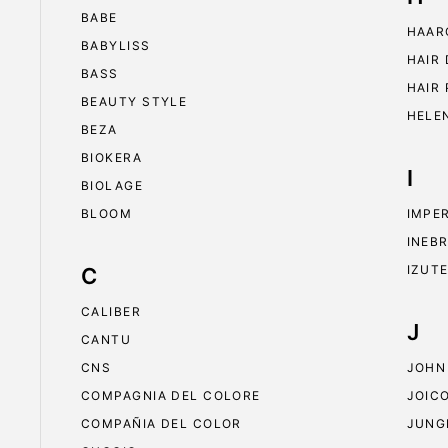
BABE
HAAR
BABYLISS
HAIR
BASS
HAIR
BEAUTY STYLE
HELE
BEZA
BIOKERA
I
BIOLAGE
BLOOM
IMPE
INEB
IZUT
C
CALIBER
J
CANTU
CNS
JOHN
COMPAGNIA DEL COLORE
JOIC
COMPAÑIA DEL COLOR
JUNG