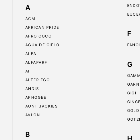
ENDO
A
EUCE
ACM
AFRICAN PRIDE
F
AFRO COCO
AGUA DE CIELO
FANO
ALEA
ALFAPARF
G
All
GAMM
ALTER EGO
GARN
ANDIS
GIGI
APHOGEE
GING
AUNT JACKIES
GOLD
AVLON
GOT2
B
H