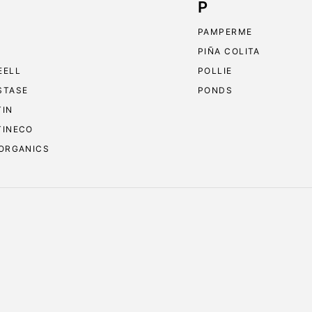
P
PAMPERME
PIÑA COLITA
EELL
POLLIE
STASE
PONDS
TIN
TINECO
 ORGANICS