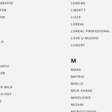
KERATIN
LENDAN
TEN
LIBERTT
RIN
LIZZE
LOREAL
LOREAL PROFESIONAL
LOVE U MUCHO
LA
LUXURY
M
APIU
MAKA
IER
MATRIX
MIELLE
ER MILK
MILK SHAKE
 H HOT
MIXOLOGIE
B
MIZANI
MOROCCANOIL