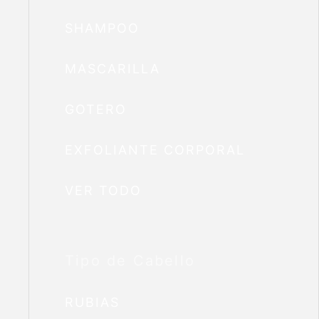
SHAMPOO
MASCARILLA
GOTERO
EXFOLIANTE CORPORAL
VER TODO
Tipo de Cabello
RUBIAS