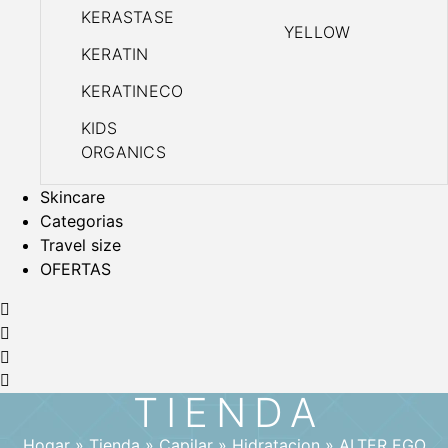
KERASTASE
YELLOW
KERATIN
KERATINECO
KIDS
ORGANICS
Skincare
Categorias
Travel size
OFERTAS
TIENDA
Hogar
»
Tienda
»
Capilar
»
Hidratacion
»
ALTER EGO