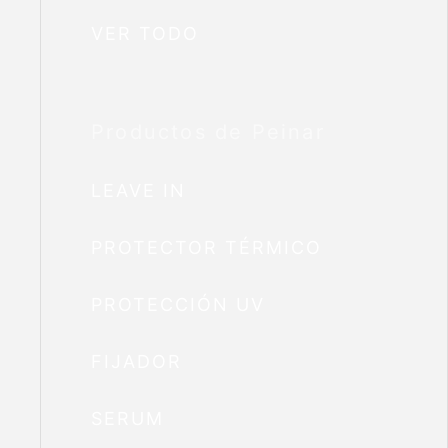
VER TODO
Productos de Peinar
LEAVE IN
PROTECTOR TÉRMICO
PROTECCIÓN UV
FIJADOR
SERUM