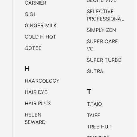
SECHE VIVE
GARNIER
SELECTIVE
GIGI
PROFESSIONAL
GINGER MILK
SIMPLY ZEN
GOLD H HOT
SUPER CARE
GOT2B
VG
SUPER TURBO
H
SUTRA
HAARCOLOGY
T
HAIR DYE
HAIR PLUS
T.TAiO
HELEN
TAIFF
SEWARD
TREE HUT