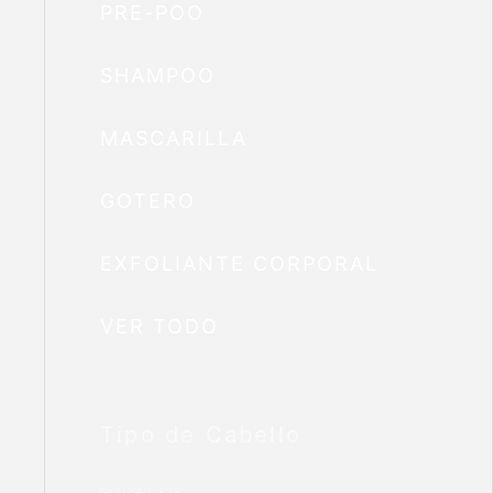
PRE-POO
SHAMPOO
MASCARILLA
GOTERO
EXFOLIANTE CORPORAL
VER TODO
Tipo de Cabello