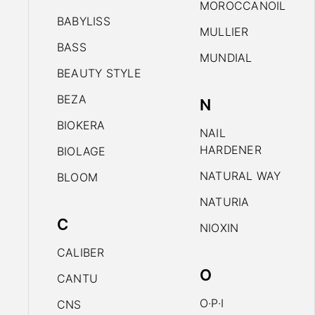
MOROCCANOIL
BABYLISS
MULLIER
BASS
MUNDIAL
BEAUTY STYLE
BEZA
N
BIOKERA
NAIL
HARDENER
BIOLAGE
NATURAL WAY
BLOOM
NATURIA
C
NIOXIN
CALIBER
O
CANTU
O·P·I
CNS