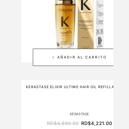
E
2
&
0
C
M
A
L
R
E
3
0
0
AÑADIR AL CARRITO
M
L
KERASTASE ELIXIR ULTIME HAIR OIL REFILLABLE 7
KERASTASE
RD$
4,690.00
RD$
4,221.00