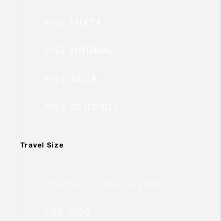
PIEL MIXTA
PIEL NORMAL
PIEL SECA
PIEL SENSIBLE
Travel Size
Productos de Lavado
PRE-POO