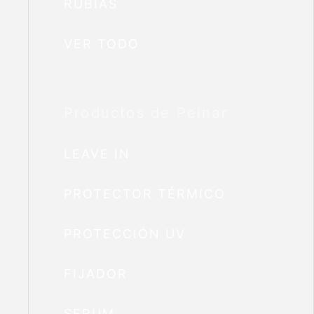
RUBIAS
VER TODO
Productos de Peinar
LEAVE IN
PROTECTOR TÉRMICO
PROTECCIÓN UV
FIJADOR
SERUM