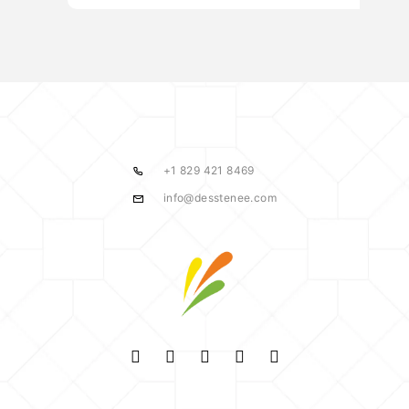
+1 829 421 8469
info@desstenee.com