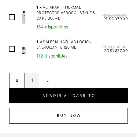
E
1
×
ALFAPARF THERMAL
R
PROTECTOR AEROSOL STYLE &
RD$
2,310.00
A
CARE 300ML
E
RD$
2,079.00
L
G
154 disponibles
F
O
A
M
1
×
SALERM HAIRLAB LOCION
P
RD$
1,530.00
ENERGIZANTE 120 ML
A
S
RD$
1,377.00
A
S
112 disponibles
A
R
C
L
F
A
E
T
R
R
H
I
M
E
L
H
AÑADIR AL CARRITO
R
L
A
M
A
I
A
A
R
BUY NOW
L
L
L
P
A
A
R
Z