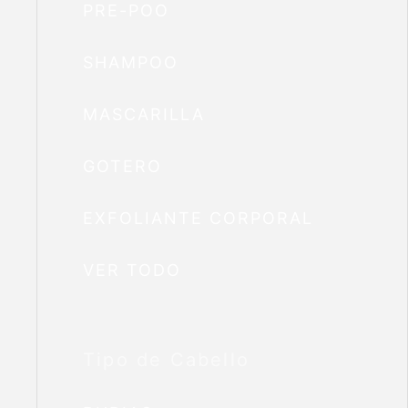
PRE-POO
SHAMPOO
MASCARILLA
GOTERO
EXFOLIANTE CORPORAL
VER TODO
Tipo de Cabello