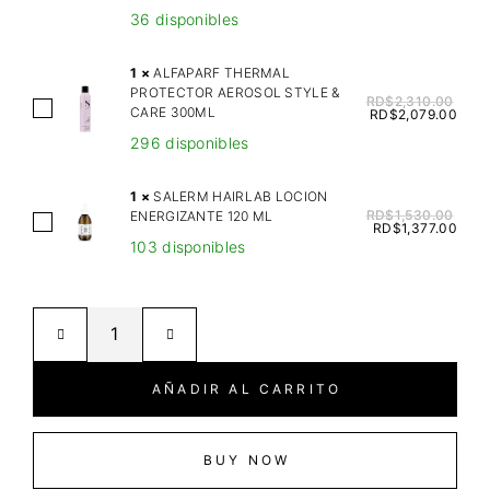
L
36 disponibles
T
E
1
×
ALFAPARF THERMAL
R
PROTECTOR AEROSOL STYLE &
RD$
2,310.00
E
A
CARE 300ML
RD$
2,079.00
G
L
296 disponibles
O
F
S
A
1
×
SALERM HAIRLAB LOCION
C
P
RD$
1,530.00
ENERGIZANTE 120 ML
S
RD$
1,377.00
A
A
103 disponibles
A
L
R
L
P
F
E
E
T
R
G
H
M
O
E
H
AÑADIR AL CARRITO
E
R
A
N
M
I
E
A
R
BUY NOW
R
L
L