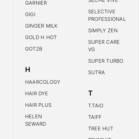
SECHE VIVE
GARNIER
SELECTIVE
GIGI
PROFESSIONAL
GINGER MILK
SIMPLY ZEN
GOLD H HOT
SUPER CARE
GOT2B
VG
SUPER TURBO
H
SUTRA
HAARCOLOGY
T
HAIR DYE
HAIR PLUS
T.TAiO
HELEN
TAIFF
SEWARD
TREE HUT