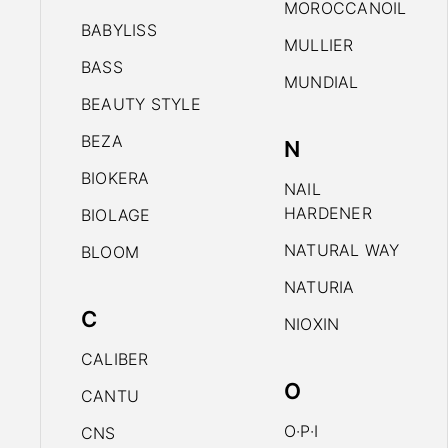
MOROCCANOIL
BABYLISS
MULLIER
BASS
MUNDIAL
BEAUTY STYLE
BEZA
N
BIOKERA
NAIL
HARDENER
BIOLAGE
NATURAL WAY
BLOOM
NATURIA
C
NIOXIN
CALIBER
O
CANTU
O·P·I
CNS