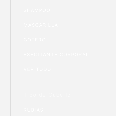
SHAMPOO
MASCARILLA
GOTERO
EXFOLIANTE CORPORAL
VER TODO
Tipo de Cabello
RUBIAS