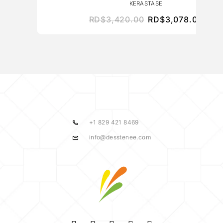
E
KERASTASE
RD$
3,420.00
RD$
3,078.00
+1 829 421 8469
info@desstenee.com