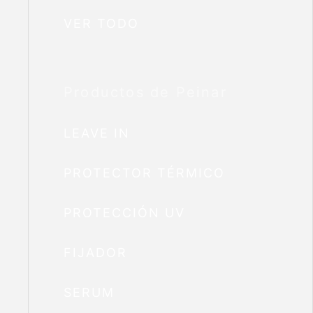
VER TODO
Productos de Peinar
LEAVE IN
PROTECTOR TÉRMICO
PROTECCIÓN UV
FIJADOR
SERUM