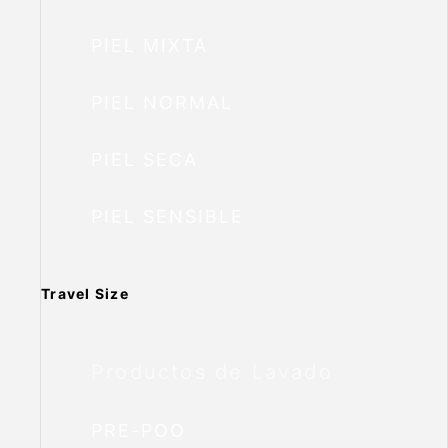
PIEL MIXTA
PIEL NORMAL
PIEL SECA
PIEL SENSIBLE
Travel Size
Productos de Lavado
PRE-POO