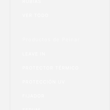
RUBIAS
VER TODO
Productos de Peinar
LEAVE IN
PROTECTOR TÉRMICO
PROTECCIÓN UV
FIJADOR
SERUM