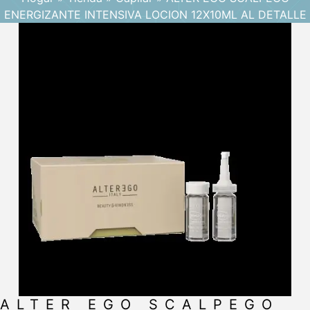
ENERGIZANTE INTENSIVA LOCION 12X10ML AL DETALLE
ALTER EGO SCALPEGO