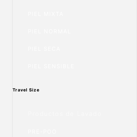
PIEL MIXTA
PIEL NORMAL
PIEL SECA
PIEL SENSIBLE
Travel Size
Productos de Lavado
PRE-POO