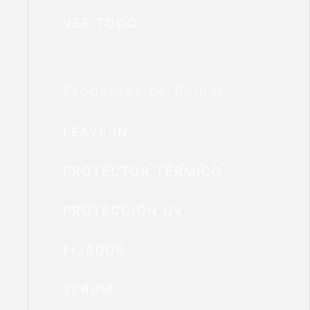
VER TODO
Productos de Peinar
LEAVE IN
PROTECTOR TÉRMICO
PROTECCIÓN UV
FIJADOR
SERUM