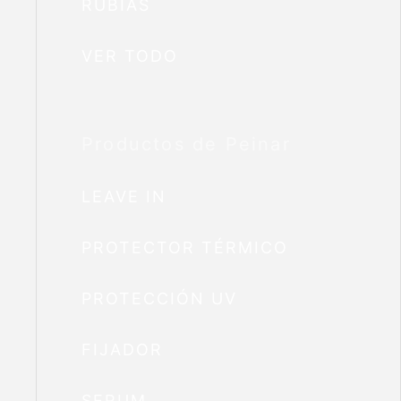
RUBIAS
VER TODO
Productos de Peinar
LEAVE IN
PROTECTOR TÉRMICO
PROTECCIÓN UV
FIJADOR
SERUM