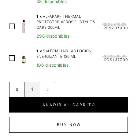
48 disponibles
V
I
1
×
ALFAPARF THERMAL
N
PROTECTOR AEROSOL STYLE &
RD$
2,310.00
A
CARE 300ML
E
RD$
2,079.00
L
S
298 disponibles
F
N
A
A
1
×
SALERM HAIRLAB LOCION
P
RD$
1,530.00
ENERGIZANTE 120 ML
T
S
RD$
1,377.00
A
U
106 disponibles
A
R
R
L
F
A
E
T
L
R
H
T
M
E
E
H
AÑADIR AL CARRITO
R
C
A
M
H
I
A
C
R
BUY NOW
L
A
L
P