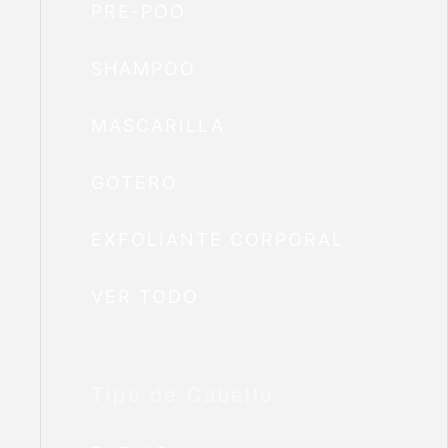
PRE-POO
SHAMPOO
MASCARILLA
GOTERO
EXFOLIANTE CORPORAL
VER TODO
Tipo de Cabello