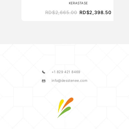
KERASTASE
RD$
2,665.00
RD$
2,398.50
+1 829 421 8469
info@desstenee.com