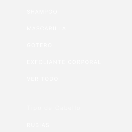
SHAMPOO
MASCARILLA
GOTERO
EXFOLIANTE CORPORAL
VER TODO
Tipo de Cabello
RUBIAS