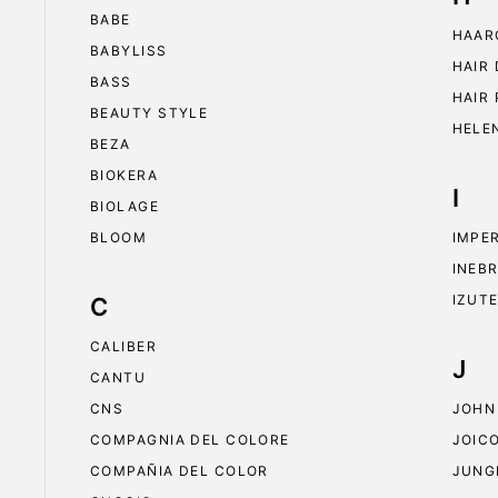
BABE
HAAR
BABYLISS
HAIR
BASS
HAIR
BEAUTY STYLE
HELE
BEZA
BIOKERA
I
BIOLAGE
BLOOM
IMPE
INEB
IZUT
C
CALIBER
J
CANTU
CNS
JOHN
COMPAGNIA DEL COLORE
JOIC
COMPAÑIA DEL COLOR
JUNG