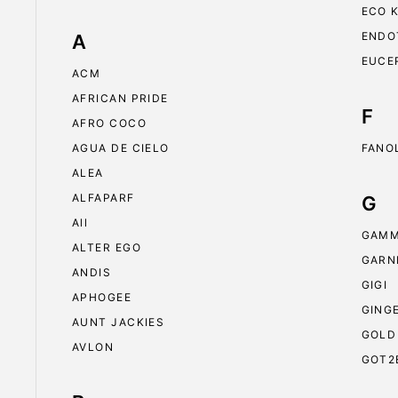
ECO 
ENDO
A
EUCE
ACM
AFRICAN PRIDE
F
AFRO COCO
AGUA DE CIELO
FANO
ALEA
ALFAPARF
G
All
GAMM
ALTER EGO
GARN
ANDIS
GIGI
APHOGEE
GING
AUNT JACKIES
GOLD
AVLON
GOT2