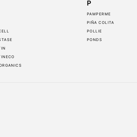
P
PAMPERME
PIÑA COLITA
EELL
POLLIE
STASE
PONDS
TIN
TINECO
 ORGANICS