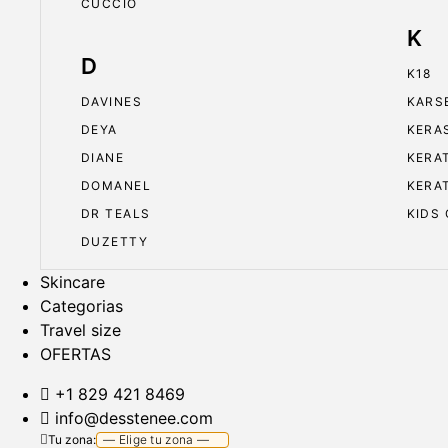
CUCCIO
K
D
K18
DAVINES
KARS
DEYA
KERA
DIANE
KERA
DOMANEL
KERA
DR TEALS
KIDS
DUZETTY
Skincare
Categorias
Travel size
OFERTAS
+1 829 421 8469
info@desstenee.com
Tu zona: