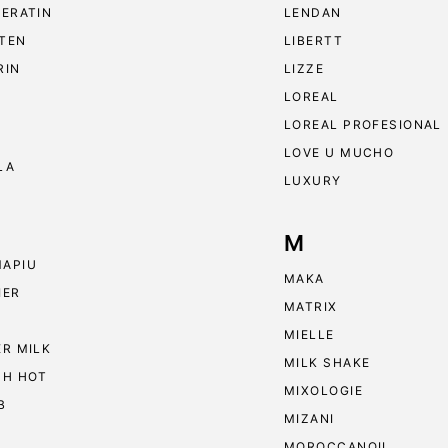
KERATIN
LENDAN
TEN
LIBERTT
RIN
LIZZE
LOREAL
LOREAL PROFESIONAL
LOVE U MUCHO
LA
LUXURY
M
APIU
MAKA
IER
MATRIX
MIELLE
ER MILK
MILK SHAKE
 H HOT
MIXOLOGIE
B
MIZANI
MOROCCANOIL