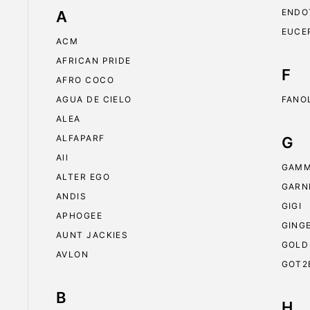
ENDO
A
EUCE
ACM
AFRICAN PRIDE
F
AFRO COCO
AGUA DE CIELO
FANO
ALEA
ALFAPARF
G
All
GAMM
ALTER EGO
GARN
ANDIS
GIGI
APHOGEE
GING
AUNT JACKIES
GOLD
AVLON
GOT2
B
H