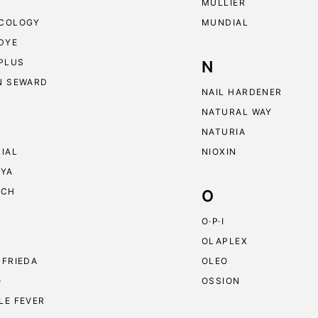
MULLIER
COLOGY
MUNDIAL
 DYE
 PLUS
N
N SEWARD
NAIL HARDENER
NATURAL WAY
NATURIA
RIAL
NIOXIN
RYA
ECH
O
O·P·I
OLAPLEX
 FRIEDA
OLEO
O
OSSION
LE FEVER