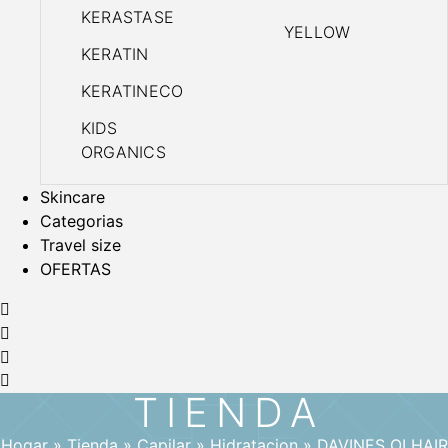
KERASTASE
YELLOW
KERATIN
KERATINECO
KIDS
ORGANICS
Skincare
Categorias
Travel size
OFERTAS
TIENDA
Hogar
»
Tienda
»
Capilar
»
Hidratacion
»
DAVINES OI HAIR