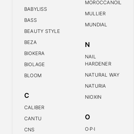
MOROCCANOIL
BABYLISS
MULLIER
BASS
MUNDIAL
BEAUTY STYLE
BEZA
N
BIOKERA
NAIL
HARDENER
BIOLAGE
NATURAL WAY
BLOOM
NATURIA
C
NIOXIN
CALIBER
O
CANTU
O·P·I
CNS