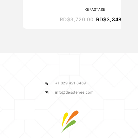
KERASTASE
RD$
3,720.00
RD$
3,348.00
+1 829 421 8469
info@desstenee.com