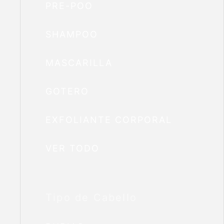
PRE-POO
SHAMPOO
MASCARILLA
GOTERO
EXFOLIANTE CORPORAL
VER TODO
Tipo de Cabello