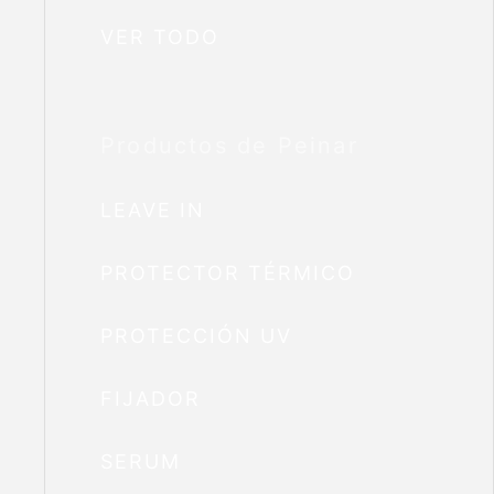
VER TODO
Productos de Peinar
LEAVE IN
PROTECTOR TÉRMICO
PROTECCIÓN UV
FIJADOR
SERUM