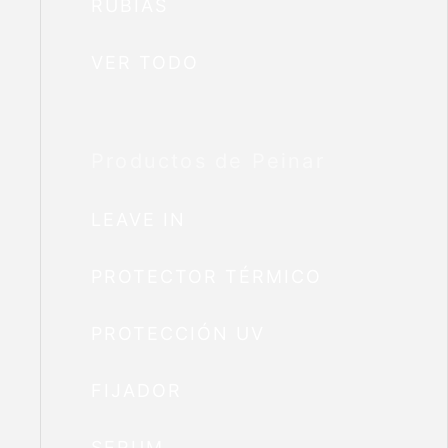
RUBIAS
VER TODO
Productos de Peinar
LEAVE IN
PROTECTOR TÉRMICO
PROTECCIÓN UV
FIJADOR
SERUM