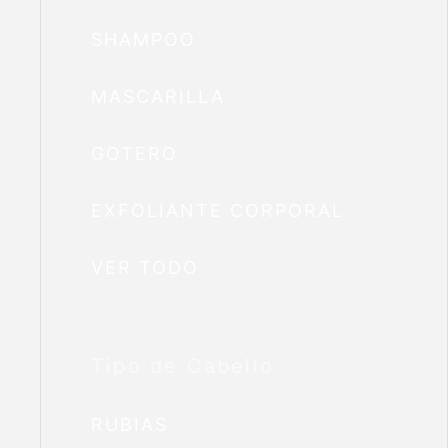
SHAMPOO
MASCARILLA
GOTERO
EXFOLIANTE CORPORAL
VER TODO
Tipo de Cabello
RUBIAS