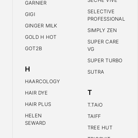
SECHE VIVE
GARNIER
SELECTIVE
GIGI
PROFESSIONAL
GINGER MILK
SIMPLY ZEN
GOLD H HOT
SUPER CARE
GOT2B
VG
SUPER TURBO
H
SUTRA
HAARCOLOGY
T
HAIR DYE
HAIR PLUS
T.TAiO
HELEN
TAIFF
SEWARD
TREE HUT