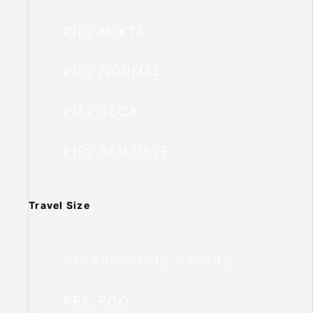
PIEL MIXTA
PIEL NORMAL
PIEL SECA
PIEL SENSIBLE
Travel Size
Productos de Lavado
PRE-POO