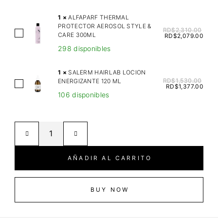
V
I
1
×
ALFAPARF THERMAL
PROTECTOR AEROSOL STYLE &
N
RD$
2,310.00
A
CARE 300ML
RD$
2,079.00
E
L
298 disponibles
S
F
O
A
1
×
SALERM HAIRLAB LOCION
I
P
RD$
1,530.00
ENERGIZANTE 120 ML
S
H
RD$
1,377.00
A
106 disponibles
A
A
R
L
I
F
E
R
T
R
B
H
M
U
E
H
T
AÑADIR AL CARRITO
R
A
T
M
I
E
A
R
BUY NOW
R
L
L
M
P
A
A