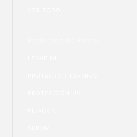
VER TODO
Productos de Peinar
LEAVE IN
PROTECTOR TÉRMICO
PROTECCIÓN UV
FIJADOR
SERUM