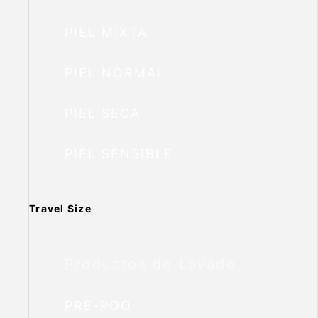
PIEL MIXTA
PIEL NORMAL
PIEL SECA
PIEL SENSIBLE
Travel Size
Productos de Lavado
PRE-POO