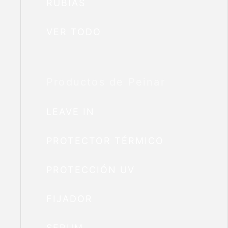
RUBIAS
VER TODO
Productos de Peinar
LEAVE IN
PROTECTOR TÉRMICO
PROTECCIÓN UV
FIJADOR
SERUM