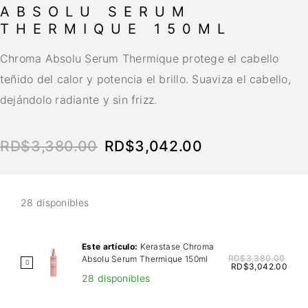
ABSOLU SERUM
THERMIQUE 150ML
Chroma Absolu Serum Thermique protege el cabello
teñido del calor y potencia el brillo. Suaviza el cabello,
dejándolo radiante y sin frizz.
RD$
3,380.00
RD$
3,042.00
28 disponibles
Este artículo:
Kerastase Chroma
RD$
3,380.00
Absolu Serum Thermique 150ml
K
RD$
3,042.00
28 disponibles
e
r