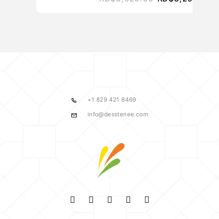
+1 829 421 8469
info@desstenee.com