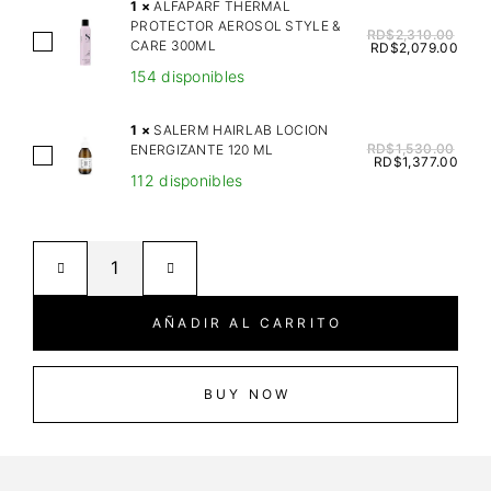
a
1
×
ALFAPARF THERMAL
PROTECTOR AEROSOL STYLE &
s
RD$
2,310.00
A
CARE 300ML
RD$
2,079.00
t
L
154 disponibles
a
F
s
A
1
×
SALERM HAIRLAB LOCION
e
P
RD$
1,530.00
ENERGIZANTE 120 ML
S
C
RD$
1,377.00
A
112 disponibles
A
h
R
L
r
F
E
o
T
R
m
H
M
a
E
H
A
AÑADIR AL CARRITO
R
A
b
M
I
s
A
R
BUY NOW
o
L
L
l
P
A
u
R
B
S
O