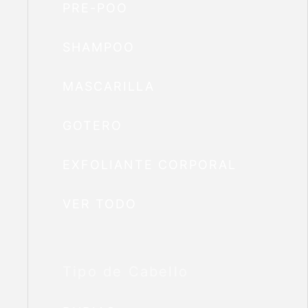
PRE-POO
SHAMPOO
MASCARILLA
GOTERO
EXFOLIANTE CORPORAL
VER TODO
Tipo de Cabello