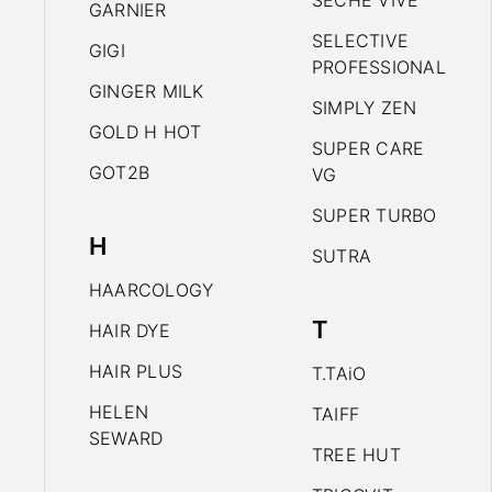
SECHE VIVE
GARNIER
SELECTIVE
GIGI
PROFESSIONAL
GINGER MILK
SIMPLY ZEN
GOLD H HOT
SUPER CARE
GOT2B
VG
SUPER TURBO
H
SUTRA
HAARCOLOGY
T
HAIR DYE
HAIR PLUS
T.TAiO
HELEN
TAIFF
SEWARD
TREE HUT