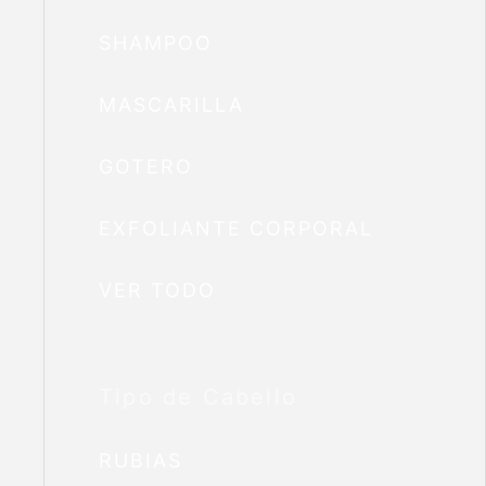
SHAMPOO
MASCARILLA
GOTERO
EXFOLIANTE CORPORAL
VER TODO
Tipo de Cabello
RUBIAS