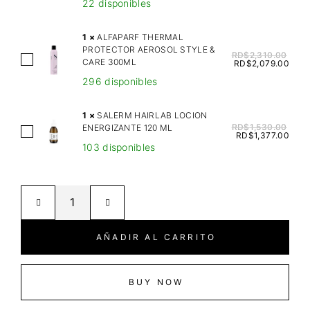
22 disponibles
R
A
1
×
ALFAPARF THERMAL
S
PROTECTOR AEROSOL STYLE &
RD$
2,310.00
A
CARE 300ML
T
RD$
2,079.00
L
A
296 disponibles
F
S
A
E
1
×
SALERM HAIRLAB LOCION
P
RD$
1,530.00
ENERGIZANTE 120 ML
N
S
RD$
1,377.00
A
U
103 disponibles
A
R
T
L
F
R
E
T
I
R
H
T
M
E
I
H
AÑADIR AL CARRITO
R
V
A
M
E
I
A
B
R
BUY NOW
L
A
L
P