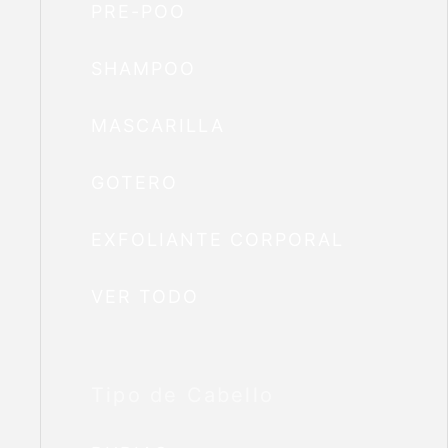
PRE-POO
SHAMPOO
MASCARILLA
GOTERO
EXFOLIANTE CORPORAL
VER TODO
Tipo de Cabello