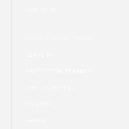
VER TODO
Productos de Peinar
LEAVE IN
PROTECTOR TÉRMICO
PROTECCIÓN UV
FIJADOR
SERUM