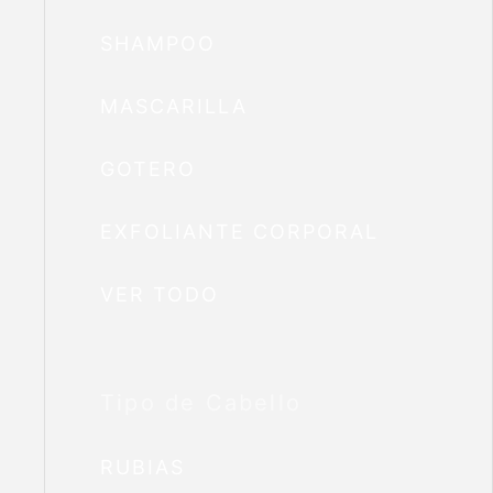
SHAMPOO
MASCARILLA
GOTERO
EXFOLIANTE CORPORAL
VER TODO
Tipo de Cabello
RUBIAS