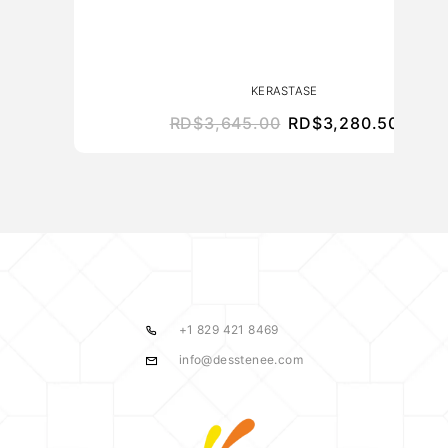
KERASTASE
RD$
3,645.00
RD$
3,280.50
+1 829 421 8469
info@desstenee.com