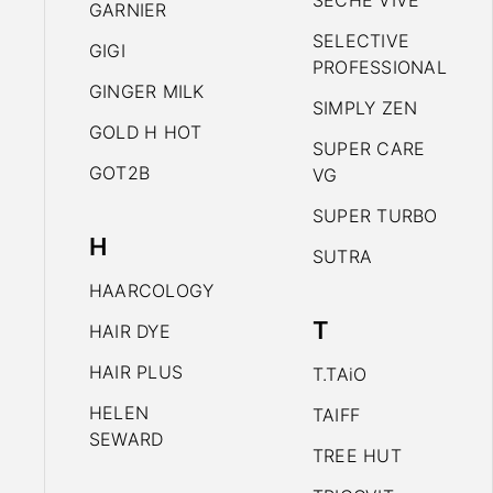
SECHE VIVE
GARNIER
SELECTIVE
GIGI
PROFESSIONAL
GINGER MILK
SIMPLY ZEN
GOLD H HOT
SUPER CARE
GOT2B
VG
SUPER TURBO
H
SUTRA
HAARCOLOGY
T
HAIR DYE
HAIR PLUS
T.TAiO
HELEN
TAIFF
SEWARD
TREE HUT