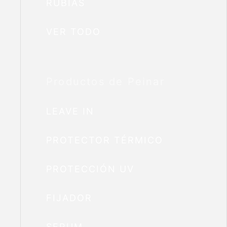
RUBIAS
VER TODO
Productos de Peinar
LEAVE IN
PROTECTOR TÉRMICO
PROTECCIÓN UV
FIJADOR
SERUM