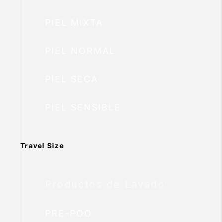
PIEL MIXTA
PIEL NORMAL
PIEL SECA
PIEL SENSIBLE
Travel Size
Productos de Lavado
PRE-POO