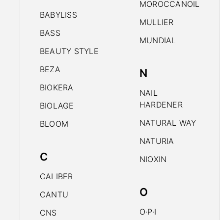
MOROCCANOIL
BABYLISS
MULLIER
BASS
MUNDIAL
BEAUTY STYLE
BEZA
N
BIOKERA
NAIL
HARDENER
BIOLAGE
NATURAL WAY
BLOOM
NATURIA
C
NIOXIN
CALIBER
O
CANTU
O·P·I
CNS