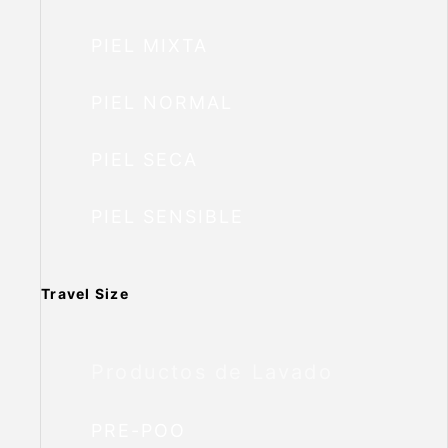
PIEL MIXTA
PIEL NORMAL
PIEL SECA
PIEL SENSIBLE
Travel Size
Productos de Lavado
PRE-POO