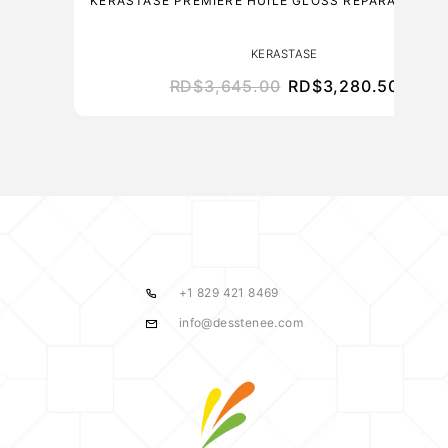
KERASTASE PREMIERE HUILE GLOSS REPARATRICE 
KERASTASE
RD$
3,645.00
RD$
3,280.50
+1 829 421 8469
info@desstenee.com