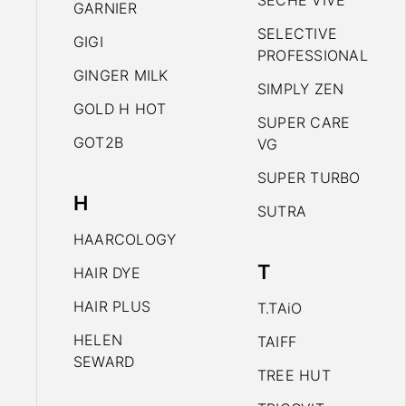
SECHE VIVE
GARNIER
SELECTIVE
GIGI
PROFESSIONAL
GINGER MILK
SIMPLY ZEN
GOLD H HOT
SUPER CARE
GOT2B
VG
SUPER TURBO
H
SUTRA
HAARCOLOGY
T
HAIR DYE
HAIR PLUS
T.TAiO
HELEN
TAIFF
SEWARD
TREE HUT