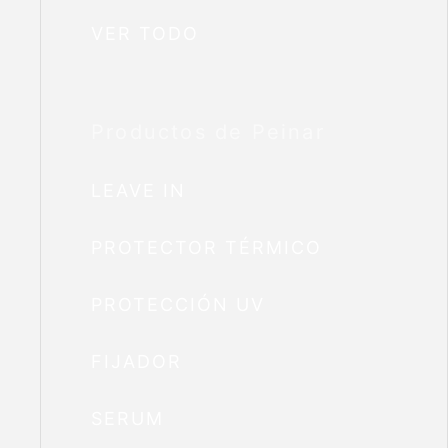
VER TODO
Productos de Peinar
LEAVE IN
PROTECTOR TÉRMICO
PROTECCIÓN UV
FIJADOR
SERUM