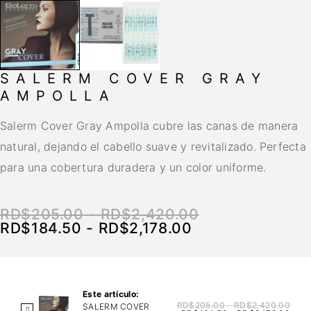
SALERM COVER GRAY
AMPOLLA
Salerm Cover Gray Ampolla cubre las canas de manera
natural, dejando el cabello suave y revitalizado. Perfecta
para una cobertura duradera y un color uniforme.
RD$
205.00
-
RD$
2,420.00
RD$
184.50
-
RD$
2,178.00
Este artículo:
RD$
205.00
-
RD$
2,420.00
SALERM COVER
S