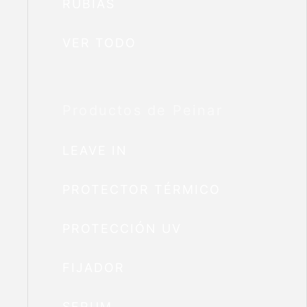
RUBIAS
VER TODO
Productos de Peinar
LEAVE IN
PROTECTOR TÉRMICO
PROTECCIÓN UV
FIJADOR
SERUM