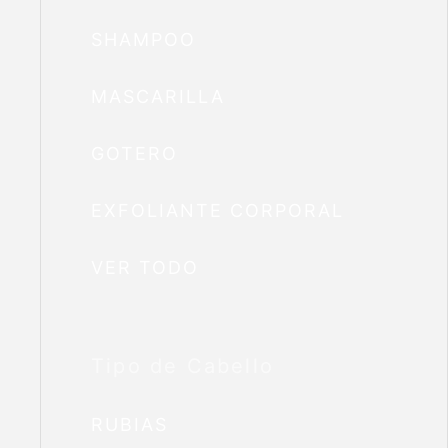
SHAMPOO
MASCARILLA
GOTERO
EXFOLIANTE CORPORAL
VER TODO
Tipo de Cabello
RUBIAS