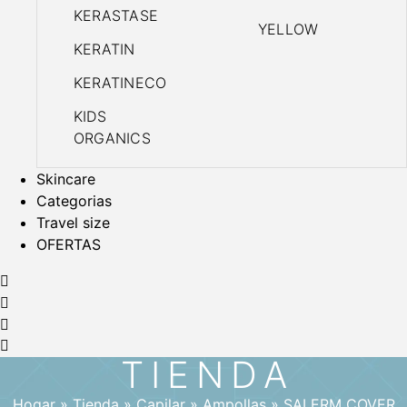
KERASTASE
YELLOW
KERATIN
KERATINECO
KIDS
ORGANICS
Skincare
Categorias
Travel size
OFERTAS
TIENDA
Hogar
»
Tienda
»
Capilar
»
Ampollas
»
SALERM COVER