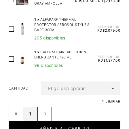
RD$
184.50
-
RD$
2,178.00
GRAY AMPOLLA
A
L
E
1
×
ALFAPARF THERMAL
PROTECTOR AEROSOL STYLE &
R
RD$
2,310.00
A
CARE 300ML
RD$
2,079.00
M
L
295 disponibles
C
F
O
A
1
×
SALERM HAIRLAB LOCION
V
P
RD$
1,530.00
ENERGIZANTE 120 ML
S
RD$
1,377.00
E
A
98 disponibles
A
R
R
L
G
F
E
R
T
R
CANTIDAD
A
H
M
Y
E
H
LIMPIAR
A
R
A
M
M
I
P
A
R
O
L
L
AÑADIR AL CARRITO