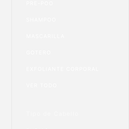
PRE-POO
SHAMPOO
MASCARILLA
GOTERO
EXFOLIANTE CORPORAL
VER TODO
Tipo de Cabello