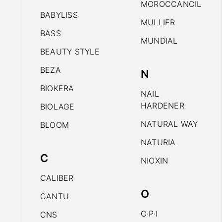
MOROCCANOIL
BABYLISS
MULLIER
BASS
MUNDIAL
BEAUTY STYLE
BEZA
N
BIOKERA
NAIL
HARDENER
BIOLAGE
NATURAL WAY
BLOOM
NATURIA
C
NIOXIN
CALIBER
O
CANTU
O·P·I
CNS