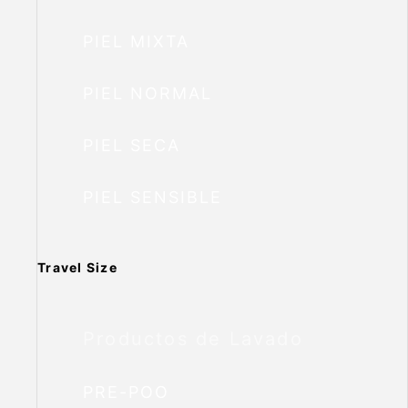
PIEL MIXTA
PIEL NORMAL
PIEL SECA
PIEL SENSIBLE
Travel Size
Productos de Lavado
PRE-POO