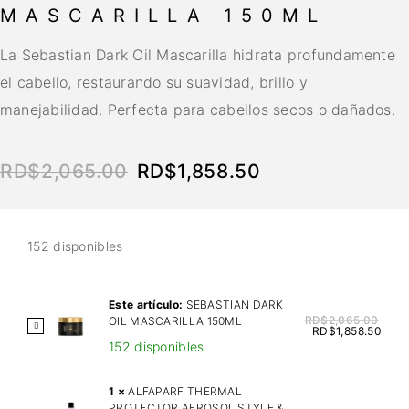
MASCARILLA 150ML
La Sebastian Dark Oil Mascarilla hidrata profundamente
el cabello, restaurando su suavidad, brillo y
manejabilidad. Perfecta para cabellos secos o dañados.
RD$
2,065.00
RD$
1,858.50
152 disponibles
Este artículo:
SEBASTIAN DARK
RD$
2,065.00
OIL MASCARILLA 150ML
S
RD$
1,858.50
152 disponibles
E
B
A
1
×
ALFAPARF THERMAL
PROTECTOR AEROSOL STYLE &