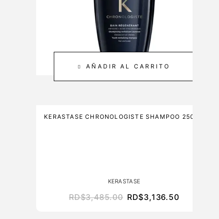
C
M
A
L
R
E
3
0
AÑADIR AL CARRITO
0
M
L
KERASTASE CHRONOLOGISTE SHAMPOO 250ML
KERASTASE
RD$
3,485.00
RD$
3,136.50