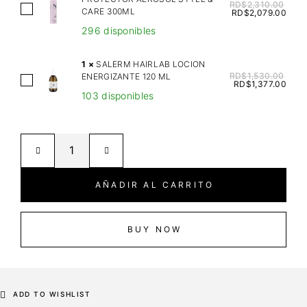
S
RD$
2,310.00
A
CARE 300ML
RD$
2,079.00
T
L
296 disponibles
I
F
A
A
1
×
SALERM HAIRLAB LOCION
N
P
RD$
1,530.00
ENERGIZANTE 120 ML
S
D
RD$
1,377.00
A
103 disponibles
A
A
R
L
R
F
E
K
T
R
O
H
M
I
E
H
L
AÑADIR AL CARRITO
R
A
M
M
I
A
A
R
BUY NOW
S
L
L
C
P
A
A
R
B
R
O
L
ADD TO WISHLIST
I
T