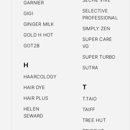
SECHE VIVE
GARNIER
SELECTIVE
GIGI
PROFESSIONAL
GINGER MILK
SIMPLY ZEN
GOLD H HOT
SUPER CARE
GOT2B
VG
SUPER TURBO
H
SUTRA
HAARCOLOGY
T
HAIR DYE
HAIR PLUS
T.TAiO
HELEN
TAIFF
SEWARD
TREE HUT