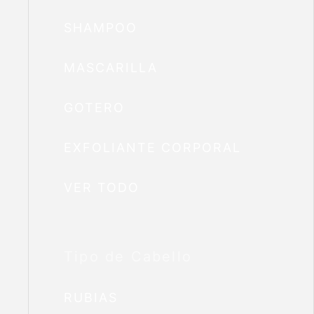
SHAMPOO
MASCARILLA
GOTERO
EXFOLIANTE CORPORAL
VER TODO
Tipo de Cabello
RUBIAS