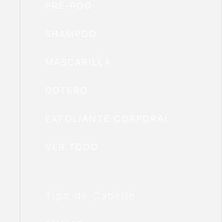
PRE-POO
SHAMPOO
MASCARILLA
GOTERO
EXFOLIANTE CORPORAL
VER TODO
Tipo de Cabello