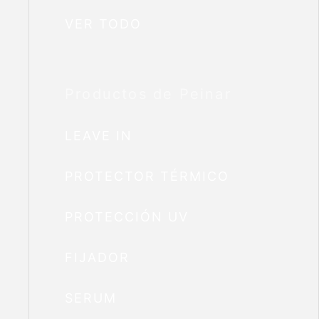
VER TODO
Productos de Peinar
LEAVE IN
PROTECTOR TÉRMICO
PROTECCIÓN UV
FIJADOR
SERUM