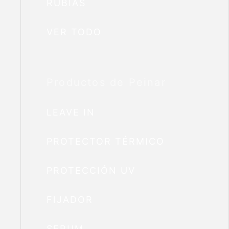
RUBIAS
VER TODO
Productos de Peinar
LEAVE IN
PROTECTOR TÉRMICO
PROTECCIÓN UV
FIJADOR
SERUM