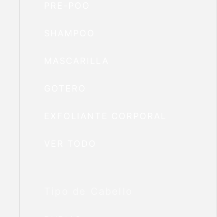
PRE-POO
SHAMPOO
MASCARILLA
GOTERO
EXFOLIANTE CORPORAL
VER TODO
Tipo de Cabello