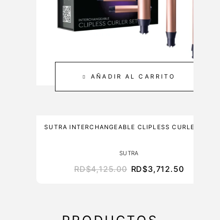
&
0
C
M
A
L
R
E
3
0
AÑADIR AL CARRITO
0
M
L
SUTRA INTERCHANGEABLE CLIPLESS CURLER SET
SUTRA
RD$
4,125.00
RD$
3,712.50