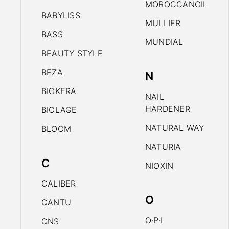
MOROCCANOIL
BABYLISS
MULLIER
BASS
MUNDIAL
BEAUTY STYLE
BEZA
N
BIOKERA
NAIL
HARDENER
BIOLAGE
NATURAL WAY
BLOOM
NATURIA
C
NIOXIN
CALIBER
O
CANTU
O·P·I
CNS