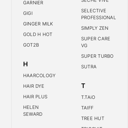
SECHE VIVE
GARNIER
SELECTIVE
GIGI
PROFESSIONAL
GINGER MILK
SIMPLY ZEN
GOLD H HOT
SUPER CARE
GOT2B
VG
SUPER TURBO
H
SUTRA
HAARCOLOGY
T
HAIR DYE
HAIR PLUS
T.TAiO
HELEN
TAIFF
SEWARD
TREE HUT