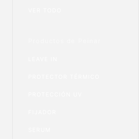
VER TODO
Productos de Peinar
LEAVE IN
PROTECTOR TÉRMICO
PROTECCIÓN UV
FIJADOR
SERUM