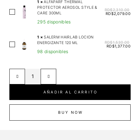
R
1
×
ALFAPARF THERMAL
PROTECTOR AEROSOL STYLE &
A
RD$
2,310.00
A
CARE 300ML
RD$
2,079.00
I
L
295 disponibles
N
F
T
A
1
×
SALERM HAIRLAB LOCION
E
P
RD$
1,530.00
ENERGIZANTE 120 ML
S
R
RD$
1,377.00
A
98 disponibles
A
C
R
L
H
F
E
A
T
R
N
H
M
G
E
H
E
AÑADIR AL CARRITO
R
A
A
M
I
B
A
R
BUY NOW
L
L
L
E
P
A
W
R
B
A
O