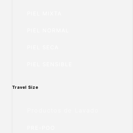
PIEL MIXTA
PIEL NORMAL
PIEL SECA
PIEL SENSIBLE
Travel Size
Productos de Lavado
PRE-POO