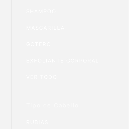
SHAMPOO
MASCARILLA
GOTERO
EXFOLIANTE CORPORAL
VER TODO
Tipo de Cabello
RUBIAS