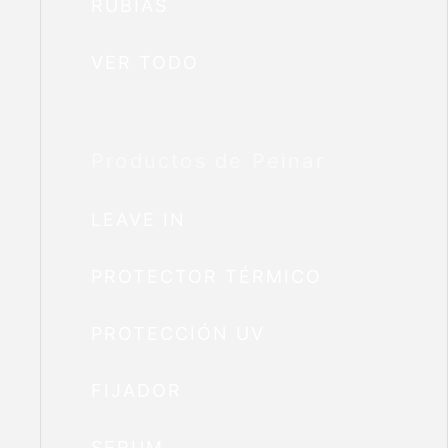
RUBIAS
VER TODO
Productos de Peinar
LEAVE IN
PROTECTOR TÉRMICO
PROTECCIÓN UV
FIJADOR
SERUM