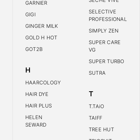
SECHE VIVE
GARNIER
SELECTIVE
GIGI
PROFESSIONAL
GINGER MILK
SIMPLY ZEN
GOLD H HOT
SUPER CARE
GOT2B
VG
SUPER TURBO
H
SUTRA
HAARCOLOGY
T
HAIR DYE
HAIR PLUS
T.TAiO
HELEN
TAIFF
SEWARD
TREE HUT