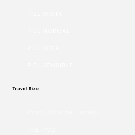
PIEL MIXTA
PIEL NORMAL
PIEL SECA
PIEL SENSIBLE
Travel Size
Productos de Lavado
PRE-POO