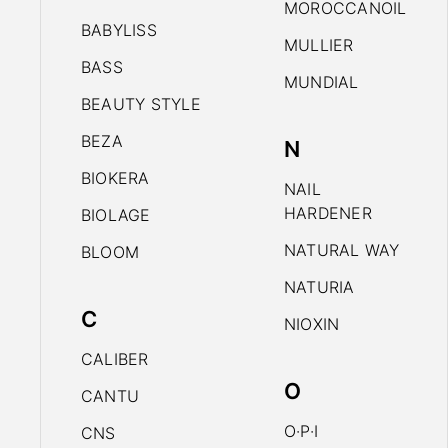
MOROCCANOIL
BABYLISS
MULLIER
BASS
MUNDIAL
BEAUTY STYLE
BEZA
N
BIOKERA
NAIL
HARDENER
BIOLAGE
NATURAL WAY
BLOOM
NATURIA
C
NIOXIN
CALIBER
O
CANTU
O·P·I
CNS