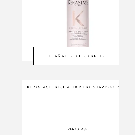
E
2
&
0
C
M
A
L
R
E
3
0
AÑADIR AL CARRITO
0
M
L
KERASTASE FRESH AFFAIR DRY SHAMPOO 150ML
KERASTASE