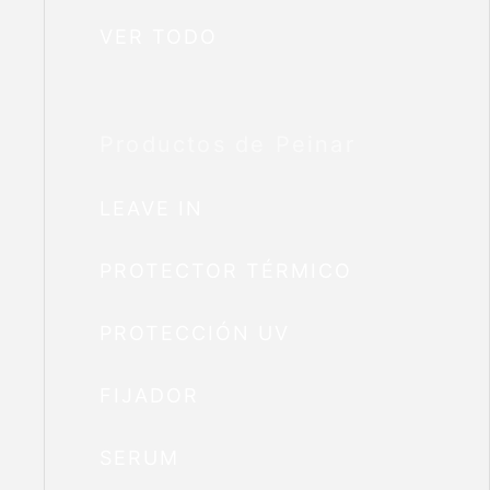
VER TODO
Productos de Peinar
LEAVE IN
PROTECTOR TÉRMICO
PROTECCIÓN UV
FIJADOR
SERUM