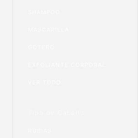
SHAMPOO
MASCARILLA
GOTERO
EXFOLIANTE CORPORAL
VER TODO
Tipo de Cabello
RUBIAS