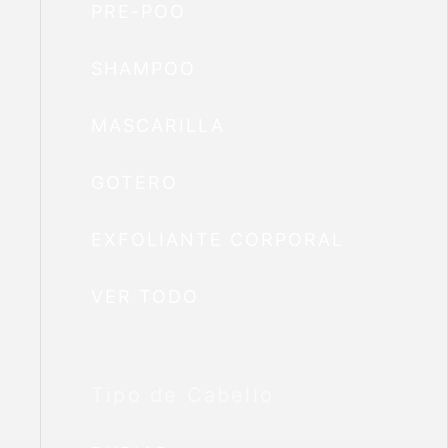
PRE-POO
SHAMPOO
MASCARILLA
GOTERO
EXFOLIANTE CORPORAL
VER TODO
Tipo de Cabello