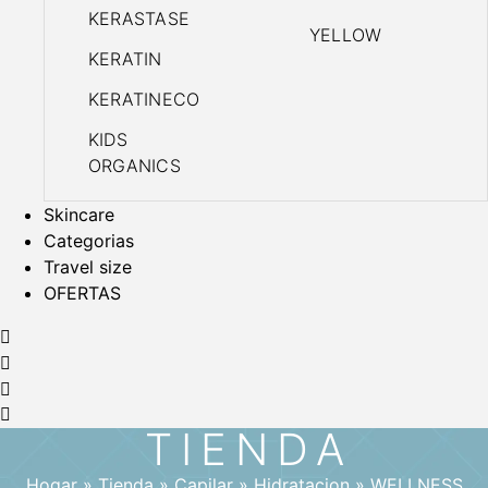
KERASTASE
YELLOW
KERATIN
KERATINECO
KIDS
ORGANICS
Skincare
Categorias
Travel size
OFERTAS
TIENDA
Hogar
»
Tienda
»
Capilar
»
Hidratacion
»
WELLNESS