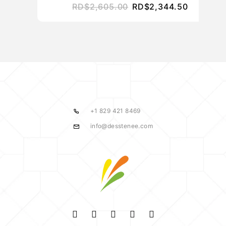
RD$
2,605.00
RD$
2,344.50
+1 829 421 8469
info@desstenee.com