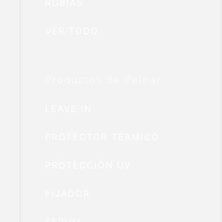
RUBIAS
VER TODO
Productos de Peinar
LEAVE IN
PROTECTOR TÉRMICO
PROTECCIÓN UV
FIJADOR
SERUM