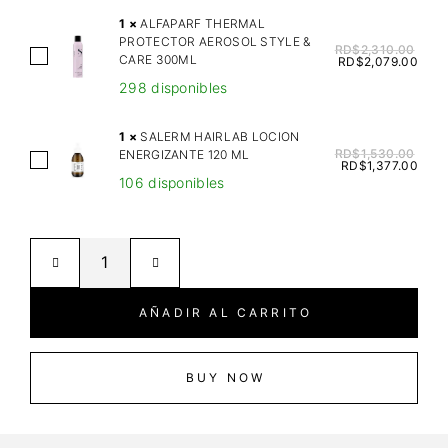
L
1
×
ALFAPARF THERMAL
N
PROTECTOR AEROSOL STYLE &
RD$
2,310.00
A
CARE 300ML
E
RD$
2,079.00
L
S
298 disponibles
F
S
A
H
1
×
SALERM HAIRLAB LOCION
P
RD$
1,530.00
ENERGIZANTE 120 ML
E
S
RD$
1,377.00
A
M
106 disponibles
A
R
P
L
F
S
E
T
E
R
H
E
M
E
D
H
AÑADIR AL CARRITO
R
O
A
M
I
I
A
L
R
BUY NOW
L
A
L
P
C
A
R
O