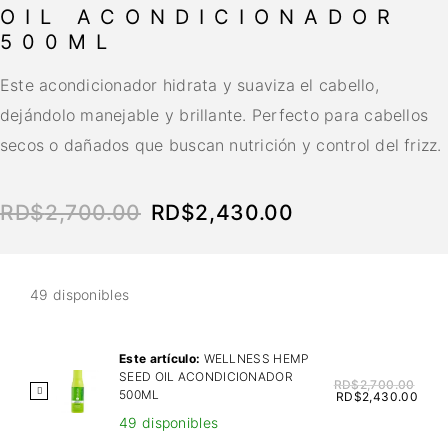
OIL ACONDICIONADOR
500ML
Este acondicionador hidrata y suaviza el cabello,
dejándolo manejable y brillante. Perfecto para cabellos
secos o dañados que buscan nutrición y control del frizz.
RD$
2,700.00
RD$
2,430.00
49 disponibles
Este artículo:
WELLNESS HEMP
SEED OIL ACONDICIONADOR
RD$
2,700.00
W
500ML
RD$
2,430.00
E
49 disponibles
L